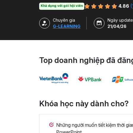
duy thiết kế và kỹ năng sử dụng thành thạ
4.86
(
Khả dụng với gói hội viên
ở nhiều chủ đề và lĩnh vực khác nhau.
Chuyên gia
Ngày update
G-LEARNING
21/04/26
Top doanh nghiệp đã đăng
Khóa học này dành cho?
Những người muốn tiết kiệm thời gia
PowerPoint