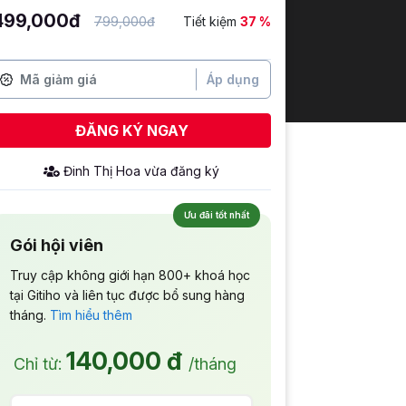
499,000đ
799,000đ
Tiết kiệm
37 %
Áp dụng
ĐĂNG KÝ NGAY
Đinh Thị Hoa
vừa đăng ký
Ưu đãi tốt nhất
Gói hội viên
Truy cập không giới hạn 800+ khoá học
tại Gitiho và liên tục được bổ sung hàng
tháng.
Tìm hiểu thêm
140,000 đ
Chỉ từ:
/tháng