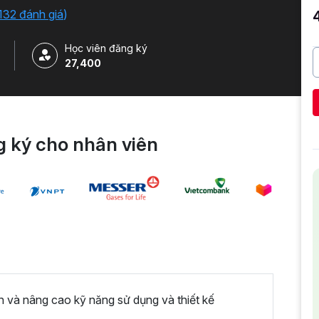
o công cụ. Tặng kèm 500+ Slide Template Powerpoint
132 đánh giá
)
Học viên đăng ký
27,400
 ký cho nhân viên
n và nâng cao kỹ năng sử dụng và thiết kế