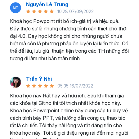
Nguyễn Lê Trung
Microsoft Powerpoint là gì?
10:28 07/09/2022
Powerpoint là một trong những ông cụ nằm trong bộ phần
Khoá học Powpoint rất bổ ích-giá trị và hiệu quả.
mềm tin học văn phòng của Microsoft Office, đây là công
Đây thực sự là những chương trình cần thiết cho thời
cụ trình chiếu Slide quan trọng hàng đầu nên biết hiện nay.
đại 4.0. Dạy học không chỉ cho những người chưa
Trong tất cả các lĩnh vực việc tạo ra các bài thuyết trình
biết mà còn là phương pháp ôn luyện lại kiến thức. Có
đẹp mắt và cuốn hút là vô cùng hiệu quả để truyền đạt
thể để lâu, lưu giữ, thuận tiện trong các TH những đối
các ý tưởng tới người nghe. Powerpoint là một công cụ có
tượng đi làm như bản thân mình
khả năng làm việc đó, công cụ này kết hợp các nội dung
văn bản, hình ảnh, video và các hiệu ứng cuốn hút giúp
bạn truyền tải các thông tin, dữ liệu báo cáo một cách hấp
Trần Ý Nhi
dẫn.
05:35 16/07/2022
Nghề nghiệp nào thì nên học thiết kế slide?
Khóa học này Rất hay và hữu ích. Sau khi tham gia
các khóa tại Gitiho thì tôi thích nhất khóa học này.
Bất cứ ai cần trình bày dữ liệu một cách dễ hiểu và cuốn
Khóa học Powerpoint online này cung cấp tư duy về
hút cho người khác đều được hưởng lợi từ các kỹ năng
cách trình bày PPT, và hướng dẫn công cụ thao tác
Powerpoint học được. Ví dụ như bạn là lập trình viên cần
rất là chi tiết. Tôi thấy hài lòng và rất đáng tiền cho
Powerpoint để trình bày việc phát triển một ứng dụng,
khóa học này. Tôi sẽ giới thiệu rộng rãi đến mọi người
quản lý bệnh viện cần các bài thuyết trình để phác thảo