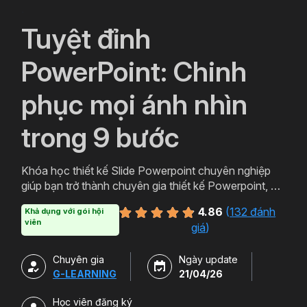
`
Tuyệt đỉnh
PowerPoint: Chinh
phục mọi ánh nhìn
trong 9 bước
Khóa học thiết kế Slide Powerpoint chuyên nghiệp
giúp bạn trở thành chuyên gia thiết kế Powerpoint, với
lộ trình học Powerpoint từ cơ bản đến nâng cao giúp
4.86
(
132 đánh
Khả dụng với gói hội
bạn có thể học cả về tư duy thiết kế và kỹ năng sử
viên
giá
)
dụng thành thạo công cụ. Tặng kèm 500+ Slide
Template Powerpoint ở nhiều chủ đề và lĩnh vực
Chuyên gia
Ngày update
khác nhau.
G-LEARNING
21/04/26
Học viên đăng ký