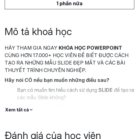
1 phần nữa
Mô tả khoá học
HÃY THAM GIA NGAY
KHÓA HỌC POWERPOINT
CÙNG HƠN 17.000+ HỌC VIÊN ĐỂ BIẾT ĐƯỢC CÁCH
TẠO RA NHỮNG MẪU SLIDE ĐẸP MẮT VÀ CÁC BÀI
THUYẾT TRÌNH CHUYÊN NGHIỆP.
Hãy nói CÓ nếu bạn muốn những điều sau?
Bạn có muốn tìm hiểu cách sử dụng
SLIDE
để tạo ra
các mẫu Slide không?
Bạn muốn
TIẾT KIỆM THỜI GIAN
và làm việc
HIỆU
Xem tất cả
QUẢ
hơn với Powerpoint?
Bạn muốn thiết kế những Slide và bài thuyết trình
BẮT MẮT
, tuy nhiên lại không biết làm thế nào?
Đánh giá của học viên