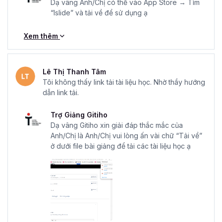
Dạ vâng Anh/Chị có thể vào App Store → Tìm
“Islide” và tải về để sử dụng ạ
Xem thêm
Lê Thị Thanh Tâm
Tôi không thấy link tải tài liệu học. Nhờ thầy hướng
dẫn link tải.
Trợ Giảng Gitiho
Dạ vâng Gitiho xin giải đáp thắc mắc của
Anh/Chị là Anh/Chị vui lòng ấn vài chữ “Tải về”
ở dưới file bài giảng để tải các tài liệu học ạ