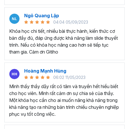
mắt
Tiết kiệm thời gian để tạo và thiết kế các bài thuyết
trình chất lượng cao
Ngô Quang Lập
Tự tay tạo ra các game tương tác như đồng hồ đếm
04:04 05/09/2023
ngược, nhìn bóng đoán ảnh, vòng quay may mắn, ai
Khóa học chi tiết, nhiều bài thực hành, kiến thức cơ
là triệu phú
bản đầy đủ, đáp ứng được khả năng làm slide thuyết
trình. Nếu có khóa học nâng cao hơn sẽ tiếp tục
Những ưu đãi tuyệt vời mà chỉ có khóa học này mới
tham gia. Cảm ơn Gitiho
có:
Bộ cung cụ Islide, 100+ font chữ được đính kèm trong
khóa học mà Gitiho muốn gửi tặng sẽ giúp bạn nâng cao
Hoàng Mạnh Hùng
70% hiệu suất thiết kế Slide. Tặng kèm 500+ Template
06:02 11/05/2023
Slide chuyên nghiệp - ấn tượng sẽ giúp bạn tùy chỉnh
Mình thấy thầy dậy rất có tâm và truyền hết hiểu biết
Slide một cách nhanh nhất.
cho học viên. Mình rất cảm ơn sự chia sẻ của thầy.
Các câu hỏi học viên thường
Một khóa học cần cho ai muốn nâng khả năng trong
khả năng tạo ra những bản trình chiếu chuyên nghiệp
hỏi về về khóa học
phục vụ tốt công việc.
Powerpoint của Gitiho