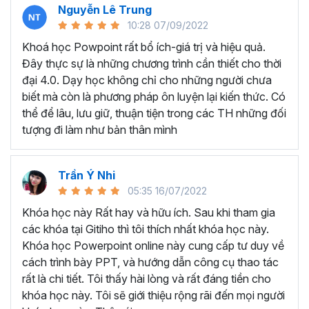
Nguyễn Lê Trung
Microsoft Powerpoint là gì?
10:28 07/09/2022
Powerpoint là một trong những ông cụ nằm trong bộ phần
Khoá học Powpoint rất bổ ích-giá trị và hiệu quả.
mềm tin học văn phòng của Microsoft Office, đây là công
Đây thực sự là những chương trình cần thiết cho thời
cụ trình chiếu Slide quan trọng hàng đầu nên biết hiện nay.
đại 4.0. Dạy học không chỉ cho những người chưa
Trong tất cả các lĩnh vực việc tạo ra các bài thuyết trình
biết mà còn là phương pháp ôn luyện lại kiến thức. Có
đẹp mắt và cuốn hút là vô cùng hiệu quả để truyền đạt
thể để lâu, lưu giữ, thuận tiện trong các TH những đối
các ý tưởng tới người nghe. Powerpoint là một công cụ có
tượng đi làm như bản thân mình
khả năng làm việc đó, công cụ này kết hợp các nội dung
văn bản, hình ảnh, video và các hiệu ứng cuốn hút giúp
bạn truyền tải các thông tin, dữ liệu báo cáo một cách hấp
Trần Ý Nhi
dẫn.
05:35 16/07/2022
Nghề nghiệp nào thì nên học thiết kế slide?
Khóa học này Rất hay và hữu ích. Sau khi tham gia
các khóa tại Gitiho thì tôi thích nhất khóa học này.
Bất cứ ai cần trình bày dữ liệu một cách dễ hiểu và cuốn
Khóa học Powerpoint online này cung cấp tư duy về
hút cho người khác đều được hưởng lợi từ các kỹ năng
cách trình bày PPT, và hướng dẫn công cụ thao tác
Powerpoint học được. Ví dụ như bạn là lập trình viên cần
rất là chi tiết. Tôi thấy hài lòng và rất đáng tiền cho
Powerpoint để trình bày việc phát triển một ứng dụng,
khóa học này. Tôi sẽ giới thiệu rộng rãi đến mọi người
quản lý bệnh viện cần các bài thuyết trình để phác thảo