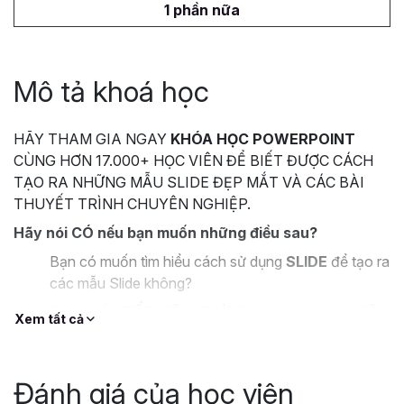
1 phần nữa
Mô tả khoá học
HÃY THAM GIA NGAY
KHÓA HỌC POWERPOINT
CÙNG HƠN 17.000+ HỌC VIÊN ĐỂ BIẾT ĐƯỢC CÁCH
TẠO RA NHỮNG MẪU SLIDE ĐẸP MẮT VÀ CÁC BÀI
THUYẾT TRÌNH CHUYÊN NGHIỆP.
Hãy nói CÓ nếu bạn muốn những điều sau?
Bạn có muốn tìm hiểu cách sử dụng
SLIDE
để tạo ra
các mẫu Slide không?
Bạn muốn
TIẾT KIỆM THỜI GIAN
và làm việc
HIỆU
Xem tất cả
QUẢ
hơn với Powerpoint?
Bạn muốn thiết kế những Slide và bài thuyết trình
BẮT MẮT
, tuy nhiên lại không biết làm thế nào?
Đánh giá của học viên