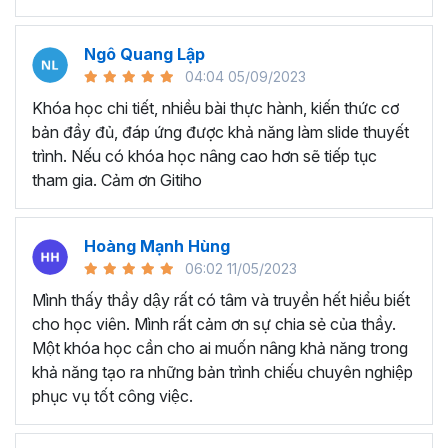
mắt
Tiết kiệm thời gian để tạo và thiết kế các bài thuyết
trình chất lượng cao
Ngô Quang Lập
Tự tay tạo ra các game tương tác như đồng hồ đếm
04:04 05/09/2023
ngược, nhìn bóng đoán ảnh, vòng quay may mắn, ai
Khóa học chi tiết, nhiều bài thực hành, kiến thức cơ
là triệu phú
bản đầy đủ, đáp ứng được khả năng làm slide thuyết
trình. Nếu có khóa học nâng cao hơn sẽ tiếp tục
Những ưu đãi tuyệt vời mà chỉ có khóa học này mới
tham gia. Cảm ơn Gitiho
có:
Bộ cung cụ Islide, 100+ font chữ được đính kèm trong
khóa học mà Gitiho muốn gửi tặng sẽ giúp bạn nâng cao
Hoàng Mạnh Hùng
70% hiệu suất thiết kế Slide. Tặng kèm 500+ Template
06:02 11/05/2023
Slide chuyên nghiệp - ấn tượng sẽ giúp bạn tùy chỉnh
Mình thấy thầy dậy rất có tâm và truyền hết hiểu biết
Slide một cách nhanh nhất.
cho học viên. Mình rất cảm ơn sự chia sẻ của thầy.
Các câu hỏi học viên thường
Một khóa học cần cho ai muốn nâng khả năng trong
khả năng tạo ra những bản trình chiếu chuyên nghiệp
hỏi về về khóa học
phục vụ tốt công việc.
Powerpoint của Gitiho