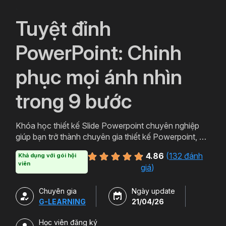
`
Tuyệt đỉnh
PowerPoint: Chinh
phục mọi ánh nhìn
trong 9 bước
Khóa học thiết kế Slide Powerpoint chuyên nghiệp
giúp bạn trở thành chuyên gia thiết kế Powerpoint, với
lộ trình học Powerpoint từ cơ bản đến nâng cao giúp
4.86
(
132 đánh
Khả dụng với gói hội
bạn có thể học cả về tư duy thiết kế và kỹ năng sử
viên
giá
)
dụng thành thạo công cụ. Tặng kèm 500+ Slide
Template Powerpoint ở nhiều chủ đề và lĩnh vực
Chuyên gia
Ngày update
khác nhau.
G-LEARNING
21/04/26
Học viên đăng ký