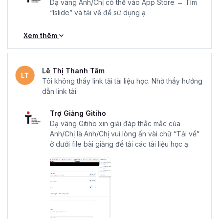
Dạ vâng Anh/Chị có thể vào App Store → Tìm
“Islide” và tải về để sử dụng ạ
Xem thêm
Lê Thị Thanh Tâm
Tôi không thấy link tải tài liệu học. Nhờ thầy hướng
dẫn link tải.
Trợ Giảng Gitiho
Dạ vâng Gitiho xin giải đáp thắc mắc của
Anh/Chị là Anh/Chị vui lòng ấn vài chữ “Tải về”
ở dưới file bài giảng để tải các tài liệu học ạ