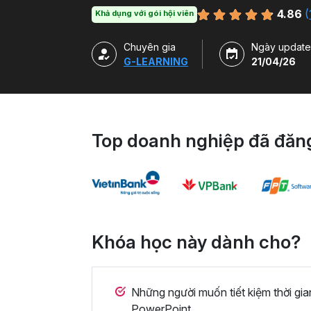
duy thiết kế và kỹ năng sử dụng thành thạ
4.86
(
Khả dụng với gói hội viên
ở nhiều chủ đề và lĩnh vực khác nhau.
Chuyên gia
Ngày update
G-LEARNING
21/04/26
Top doanh nghiệp đã đăng
Khóa học này dành cho?
Những người muốn tiết kiệm thời gia
PowerPoint