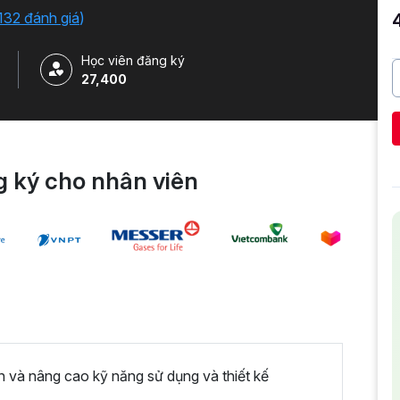
o công cụ. Tặng kèm 500+ Slide Template Powerpoint
132 đánh giá
)
Học viên đăng ký
27,400
 ký cho nhân viên
n và nâng cao kỹ năng sử dụng và thiết kế