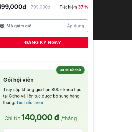
499,000đ
799,000đ
Tiết kiệm
37 %
Áp dụng
ĐĂNG KÝ NGAY
Ưu đãi tốt nhất
Gói hội viên
Truy cập không giới hạn 800+ khoá học
tại Gitiho và liên tục được bổ sung hàng
tháng.
Tìm hiểu thêm
140,000 đ
Chỉ từ:
/tháng