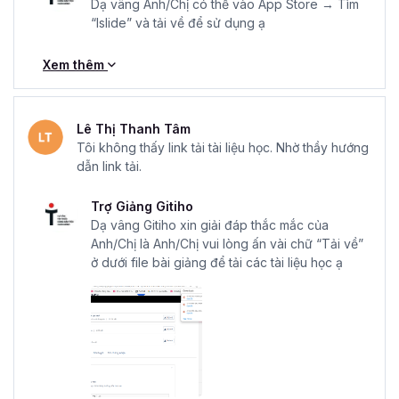
Dạ vâng Anh/Chị có thể vào App Store → Tìm
“Islide” và tải về để sử dụng ạ
Xem thêm
Lê Thị Thanh Tâm
Tôi không thấy link tải tài liệu học. Nhờ thầy hướng
dẫn link tải.
Trợ Giảng Gitiho
Dạ vâng Gitiho xin giải đáp thắc mắc của
Anh/Chị là Anh/Chị vui lòng ấn vài chữ “Tải về”
ở dưới file bài giảng để tải các tài liệu học ạ