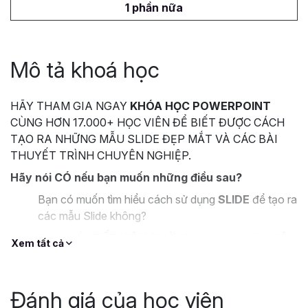
1 phần nữa
Mô tả khoá học
HÃY THAM GIA NGAY
KHÓA HỌC POWERPOINT
CÙNG HƠN 17.000+ HỌC VIÊN ĐỂ BIẾT ĐƯỢC CÁCH
TẠO RA NHỮNG MẪU SLIDE ĐẸP MẮT VÀ CÁC BÀI
THUYẾT TRÌNH CHUYÊN NGHIỆP.
Hãy nói CÓ nếu bạn muốn những điều sau?
Bạn có muốn tìm hiểu cách sử dụng
SLIDE
để tạo ra
các mẫu Slide không?
Bạn muốn
TIẾT KIỆM THỜI GIAN
và làm việc
HIỆU
Xem tất cả
QUẢ
hơn với Powerpoint?
Bạn muốn thiết kế những Slide và bài thuyết trình
BẮT MẮT
, tuy nhiên lại không biết làm thế nào?
Đánh giá của học viên