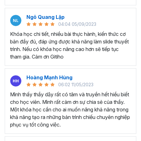
mắt
Tiết kiệm thời gian để tạo và thiết kế các bài thuyết
trình chất lượng cao
Ngô Quang Lập
Tự tay tạo ra các game tương tác như đồng hồ đếm
04:04 05/09/2023
ngược, nhìn bóng đoán ảnh, vòng quay may mắn, ai
Khóa học chi tiết, nhiều bài thực hành, kiến thức cơ
là triệu phú
bản đầy đủ, đáp ứng được khả năng làm slide thuyết
trình. Nếu có khóa học nâng cao hơn sẽ tiếp tục
Những ưu đãi tuyệt vời mà chỉ có khóa học này mới
tham gia. Cảm ơn Gitiho
có:
Bộ cung cụ Islide, 100+ font chữ được đính kèm trong
khóa học mà Gitiho muốn gửi tặng sẽ giúp bạn nâng cao
Hoàng Mạnh Hùng
70% hiệu suất thiết kế Slide. Tặng kèm 500+ Template
06:02 11/05/2023
Slide chuyên nghiệp - ấn tượng sẽ giúp bạn tùy chỉnh
Mình thấy thầy dậy rất có tâm và truyền hết hiểu biết
Slide một cách nhanh nhất.
cho học viên. Mình rất cảm ơn sự chia sẻ của thầy.
Các câu hỏi học viên thường
Một khóa học cần cho ai muốn nâng khả năng trong
khả năng tạo ra những bản trình chiếu chuyên nghiệp
hỏi về về khóa học
phục vụ tốt công việc.
Powerpoint của Gitiho