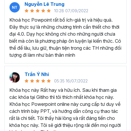
Nguyễn Lê Trung
Microsoft Powerpoint là gì?
10:28 07/09/2022
Powerpoint là một trong những ông cụ nằm trong bộ phần
Khoá học Powpoint rất bổ ích-giá trị và hiệu quả.
mềm tin học văn phòng của Microsoft Office, đây là công
Đây thực sự là những chương trình cần thiết cho thời
cụ trình chiếu Slide quan trọng hàng đầu nên biết hiện nay.
đại 4.0. Dạy học không chỉ cho những người chưa
Trong tất cả các lĩnh vực việc tạo ra các bài thuyết trình
biết mà còn là phương pháp ôn luyện lại kiến thức. Có
đẹp mắt và cuốn hút là vô cùng hiệu quả để truyền đạt
thể để lâu, lưu giữ, thuận tiện trong các TH những đối
các ý tưởng tới người nghe. Powerpoint là một công cụ có
tượng đi làm như bản thân mình
khả năng làm việc đó, công cụ này kết hợp các nội dung
văn bản, hình ảnh, video và các hiệu ứng cuốn hút giúp
bạn truyền tải các thông tin, dữ liệu báo cáo một cách hấp
Trần Ý Nhi
dẫn.
05:35 16/07/2022
Nghề nghiệp nào thì nên học thiết kế slide?
Khóa học này Rất hay và hữu ích. Sau khi tham gia
các khóa tại Gitiho thì tôi thích nhất khóa học này.
Bất cứ ai cần trình bày dữ liệu một cách dễ hiểu và cuốn
Khóa học Powerpoint online này cung cấp tư duy về
hút cho người khác đều được hưởng lợi từ các kỹ năng
cách trình bày PPT, và hướng dẫn công cụ thao tác
Powerpoint học được. Ví dụ như bạn là lập trình viên cần
rất là chi tiết. Tôi thấy hài lòng và rất đáng tiền cho
Powerpoint để trình bày việc phát triển một ứng dụng,
khóa học này. Tôi sẽ giới thiệu rộng rãi đến mọi người
quản lý bệnh viện cần các bài thuyết trình để phác thảo