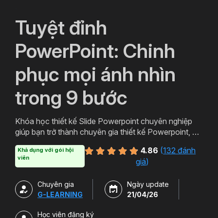
`
Tuyệt đỉnh
PowerPoint: Chinh
phục mọi ánh nhìn
trong 9 bước
Khóa học thiết kế Slide Powerpoint chuyên nghiệp
giúp bạn trở thành chuyên gia thiết kế Powerpoint, với
lộ trình học Powerpoint từ cơ bản đến nâng cao giúp
4.86
(
132 đánh
Khả dụng với gói hội
bạn có thể học cả về tư duy thiết kế và kỹ năng sử
viên
giá
)
dụng thành thạo công cụ. Tặng kèm 500+ Slide
Template Powerpoint ở nhiều chủ đề và lĩnh vực
Chuyên gia
Ngày update
khác nhau.
G-LEARNING
21/04/26
Học viên đăng ký