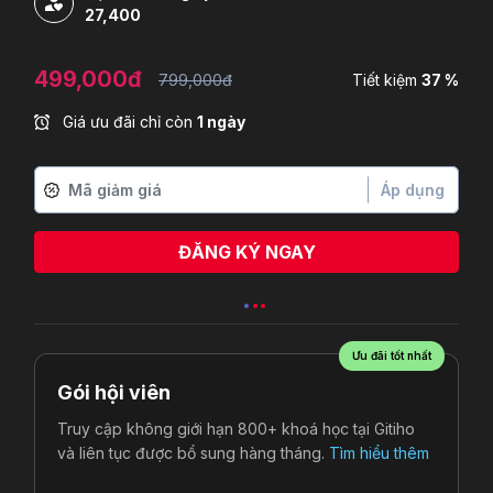
27,400
499,000đ
799,000đ
Tiết kiệm
37 %
Giá ưu đãi chỉ còn
1 ngày
Áp dụng
ĐĂNG KÝ NGAY
Huỳnh Phạm Ngọc Thảo
vừa đăng ký
Ưu đãi tốt nhất
Gói hội viên
Truy cập không giới hạn 800+ khoá học tại Gitiho
và liên tục được bổ sung hàng tháng.
Tìm hiểu thêm