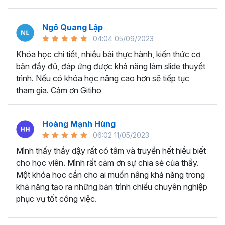
mắt
Tiết kiệm thời gian để tạo và thiết kế các bài thuyết
trình chất lượng cao
Ngô Quang Lập
Tự tay tạo ra các game tương tác như đồng hồ đếm
04:04 05/09/2023
ngược, nhìn bóng đoán ảnh, vòng quay may mắn, ai
Khóa học chi tiết, nhiều bài thực hành, kiến thức cơ
là triệu phú
bản đầy đủ, đáp ứng được khả năng làm slide thuyết
trình. Nếu có khóa học nâng cao hơn sẽ tiếp tục
Những ưu đãi tuyệt vời mà chỉ có khóa học này mới
tham gia. Cảm ơn Gitiho
có:
Bộ cung cụ Islide, 100+ font chữ được đính kèm trong
khóa học mà Gitiho muốn gửi tặng sẽ giúp bạn nâng cao
Hoàng Mạnh Hùng
70% hiệu suất thiết kế Slide. Tặng kèm 500+ Template
06:02 11/05/2023
Slide chuyên nghiệp - ấn tượng sẽ giúp bạn tùy chỉnh
Mình thấy thầy dậy rất có tâm và truyền hết hiểu biết
Slide một cách nhanh nhất.
cho học viên. Mình rất cảm ơn sự chia sẻ của thầy.
Các câu hỏi học viên thường
Một khóa học cần cho ai muốn nâng khả năng trong
khả năng tạo ra những bản trình chiếu chuyên nghiệp
hỏi về về khóa học
phục vụ tốt công việc.
Powerpoint của Gitiho