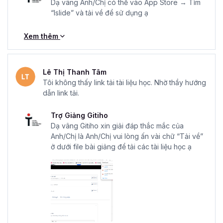
Dạ vâng Anh/Chị có thể vào App Store → Tìm
“Islide” và tải về để sử dụng ạ
Xem thêm
Lê Thị Thanh Tâm
Tôi không thấy link tải tài liệu học. Nhờ thầy hướng
dẫn link tải.
Trợ Giảng Gitiho
Dạ vâng Gitiho xin giải đáp thắc mắc của
Anh/Chị là Anh/Chị vui lòng ấn vài chữ “Tải về”
ở dưới file bài giảng để tải các tài liệu học ạ