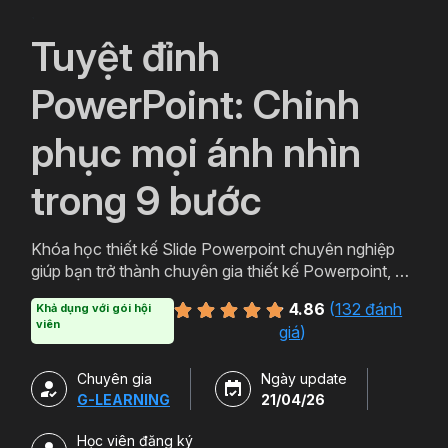
`
Tuyệt đỉnh
PowerPoint: Chinh
phục mọi ánh nhìn
trong 9 bước
Khóa học thiết kế Slide Powerpoint chuyên nghiệp
giúp bạn trở thành chuyên gia thiết kế Powerpoint, với
lộ trình học Powerpoint từ cơ bản đến nâng cao giúp
4.86
(
132 đánh
Khả dụng với gói hội
bạn có thể học cả về tư duy thiết kế và kỹ năng sử
viên
giá
)
dụng thành thạo công cụ. Tặng kèm 500+ Slide
Template Powerpoint ở nhiều chủ đề và lĩnh vực
Chuyên gia
Ngày update
khác nhau.
G-LEARNING
21/04/26
Học viên đăng ký