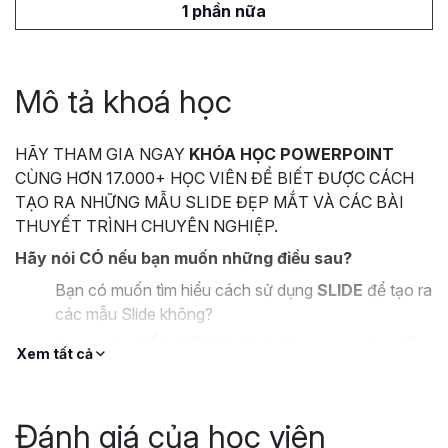
1 phần nữa
Mô tả khoá học
HÃY THAM GIA NGAY
KHÓA HỌC POWERPOINT
CÙNG HƠN 17.000+ HỌC VIÊN ĐỂ BIẾT ĐƯỢC CÁCH
TẠO RA NHỮNG MẪU SLIDE ĐẸP MẮT VÀ CÁC BÀI
THUYẾT TRÌNH CHUYÊN NGHIỆP.
Hãy nói CÓ nếu bạn muốn những điều sau?
Bạn có muốn tìm hiểu cách sử dụng
SLIDE
để tạo ra
các mẫu Slide không?
Bạn muốn
TIẾT KIỆM THỜI GIAN
và làm việc
HIỆU
Xem tất cả
QUẢ
hơn với Powerpoint?
Bạn muốn thiết kế những Slide và bài thuyết trình
BẮT MẮT
, tuy nhiên lại không biết làm thế nào?
Đánh giá của học viên