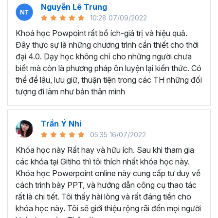
Nguyễn Lê Trung
Microsoft Powerpoint là gì?
10:28 07/09/2022
Powerpoint là một trong những ông cụ nằm trong bộ phần
Khoá học Powpoint rất bổ ích-giá trị và hiệu quả.
mềm tin học văn phòng của Microsoft Office, đây là công
Đây thực sự là những chương trình cần thiết cho thời
cụ trình chiếu Slide quan trọng hàng đầu nên biết hiện nay.
đại 4.0. Dạy học không chỉ cho những người chưa
Trong tất cả các lĩnh vực việc tạo ra các bài thuyết trình
biết mà còn là phương pháp ôn luyện lại kiến thức. Có
đẹp mắt và cuốn hút là vô cùng hiệu quả để truyền đạt
thể để lâu, lưu giữ, thuận tiện trong các TH những đối
các ý tưởng tới người nghe. Powerpoint là một công cụ có
tượng đi làm như bản thân mình
khả năng làm việc đó, công cụ này kết hợp các nội dung
văn bản, hình ảnh, video và các hiệu ứng cuốn hút giúp
bạn truyền tải các thông tin, dữ liệu báo cáo một cách hấp
Trần Ý Nhi
dẫn.
05:35 16/07/2022
Nghề nghiệp nào thì nên học thiết kế slide?
Khóa học này Rất hay và hữu ích. Sau khi tham gia
các khóa tại Gitiho thì tôi thích nhất khóa học này.
Bất cứ ai cần trình bày dữ liệu một cách dễ hiểu và cuốn
Khóa học Powerpoint online này cung cấp tư duy về
hút cho người khác đều được hưởng lợi từ các kỹ năng
cách trình bày PPT, và hướng dẫn công cụ thao tác
Powerpoint học được. Ví dụ như bạn là lập trình viên cần
rất là chi tiết. Tôi thấy hài lòng và rất đáng tiền cho
Powerpoint để trình bày việc phát triển một ứng dụng,
khóa học này. Tôi sẽ giới thiệu rộng rãi đến mọi người
quản lý bệnh viện cần các bài thuyết trình để phác thảo