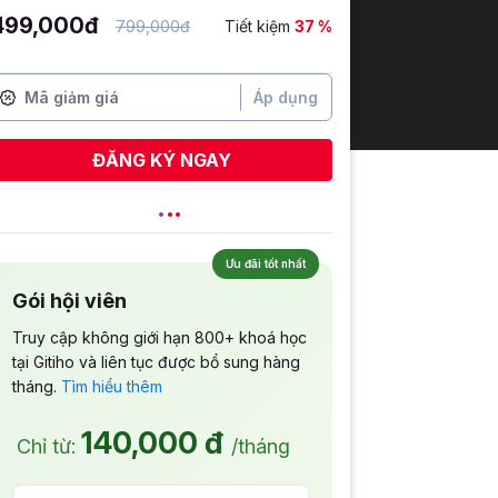
499,000đ
799,000đ
Tiết kiệm
37 %
Áp dụng
ĐĂNG KÝ NGAY
Ưu đãi tốt nhất
Gói hội viên
Truy cập không giới hạn 800+ khoá học
tại Gitiho và liên tục được bổ sung hàng
tháng.
Tìm hiểu thêm
140,000 đ
Chỉ từ:
/tháng