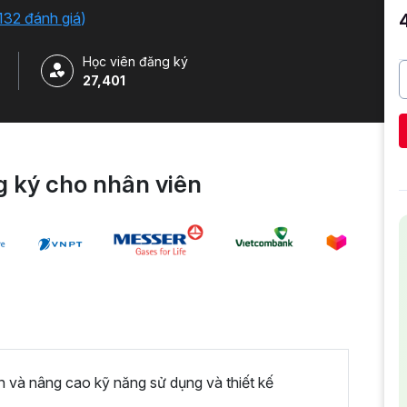
o công cụ. Tặng kèm 500+ Slide Template Powerpoint
132 đánh giá
)
Học viên đăng ký
27,401
 ký cho nhân viên
n và nâng cao kỹ năng sử dụng và thiết kế