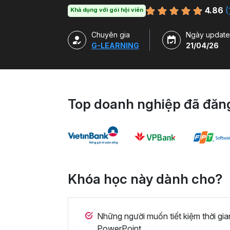
duy thiết kế và kỹ năng sử dụng thành thạ
4.86
(
Khả dụng với gói hội viên
ở nhiều chủ đề và lĩnh vực khác nhau.
Chuyên gia
Ngày update
G-LEARNING
21/04/26
Top doanh nghiệp đã đăng
Khóa học này dành cho?
Những người muốn tiết kiệm thời gia
PowerPoint