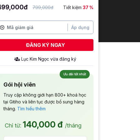
499,000đ
799,000đ
Tiết kiệm
37 %
Áp dụng
ĐĂNG KÝ NGAY
Lục Kim Ngọc
vừa đăng ký
Ưu đãi tốt nhất
Gói hội viên
Truy cập không giới hạn 800+ khoá học
tại Gitiho và liên tục được bổ sung hàng
tháng.
Tìm hiểu thêm
140,000 đ
Chỉ từ:
/tháng