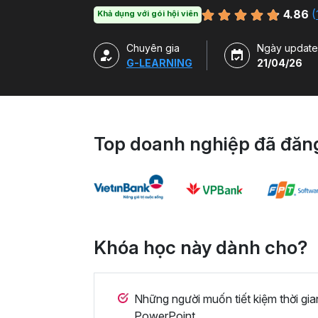
duy thiết kế và kỹ năng sử dụng thành thạ
4.86
(
Khả dụng với gói hội viên
ở nhiều chủ đề và lĩnh vực khác nhau.
Chuyên gia
Ngày update
G-LEARNING
21/04/26
Top doanh nghiệp đã đăng
Khóa học này dành cho?
Những người muốn tiết kiệm thời gia
PowerPoint