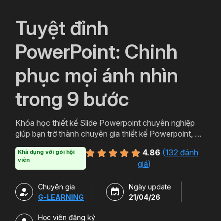
`
Tuyệt đỉnh
PowerPoint: Chinh
phục mọi ánh nhìn
trong 9 bước
Khóa học thiết kế Slide Powerpoint chuyên nghiệp
giúp bạn trở thành chuyên gia thiết kế Powerpoint, với
lộ trình học Powerpoint từ cơ bản đến nâng cao giúp
4.86
(
132 đánh
Khả dụng với gói hội
bạn có thể học cả về tư duy thiết kế và kỹ năng sử
viên
giá
)
dụng thành thạo công cụ. Tặng kèm 500+ Slide
Template Powerpoint ở nhiều chủ đề và lĩnh vực
Chuyên gia
Ngày update
khác nhau.
G-LEARNING
21/04/26
Học viên đăng ký