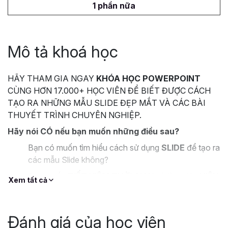
1 phần nữa
Mô tả khoá học
HÃY THAM GIA NGAY
KHÓA HỌC POWERPOINT
CÙNG HƠN 17.000+ HỌC VIÊN ĐỂ BIẾT ĐƯỢC CÁCH
TẠO RA NHỮNG MẪU SLIDE ĐẸP MẮT VÀ CÁC BÀI
THUYẾT TRÌNH CHUYÊN NGHIỆP.
Hãy nói CÓ nếu bạn muốn những điều sau?
Bạn có muốn tìm hiểu cách sử dụng
SLIDE
để tạo ra
các mẫu Slide không?
Bạn muốn
TIẾT KIỆM THỜI GIAN
và làm việc
HIỆU
Xem tất cả
QUẢ
hơn với Powerpoint?
Bạn muốn thiết kế những Slide và bài thuyết trình
BẮT MẮT
, tuy nhiên lại không biết làm thế nào?
Đánh giá của học viên