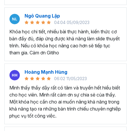
mắt
Tiết kiệm thời gian để tạo và thiết kế các bài thuyết
trình chất lượng cao
Ngô Quang Lập
Tự tay tạo ra các game tương tác như đồng hồ đếm
04:04 05/09/2023
ngược, nhìn bóng đoán ảnh, vòng quay may mắn, ai
Khóa học chi tiết, nhiều bài thực hành, kiến thức cơ
là triệu phú
bản đầy đủ, đáp ứng được khả năng làm slide thuyết
trình. Nếu có khóa học nâng cao hơn sẽ tiếp tục
Những ưu đãi tuyệt vời mà chỉ có khóa học này mới
tham gia. Cảm ơn Gitiho
có:
Bộ cung cụ Islide, 100+ font chữ được đính kèm trong
khóa học mà Gitiho muốn gửi tặng sẽ giúp bạn nâng cao
Hoàng Mạnh Hùng
70% hiệu suất thiết kế Slide. Tặng kèm 500+ Template
06:02 11/05/2023
Slide chuyên nghiệp - ấn tượng sẽ giúp bạn tùy chỉnh
Mình thấy thầy dậy rất có tâm và truyền hết hiểu biết
Slide một cách nhanh nhất.
cho học viên. Mình rất cảm ơn sự chia sẻ của thầy.
Các câu hỏi học viên thường
Một khóa học cần cho ai muốn nâng khả năng trong
khả năng tạo ra những bản trình chiếu chuyên nghiệp
hỏi về về khóa học
phục vụ tốt công việc.
Powerpoint của Gitiho