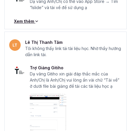
Dạ vâng Anh/Chị có thể vào App Store → Tìm
“Islide” và tải về để sử dụng ạ
Xem thêm
Lê Thị Thanh Tâm
Tôi không thấy link tải tài liệu học. Nhờ thầy hướng
dẫn link tải.
Trợ Giảng Gitiho
Dạ vâng Gitiho xin giải đáp thắc mắc của
Anh/Chị là Anh/Chị vui lòng ấn vài chữ “Tải về”
ở dưới file bài giảng để tải các tài liệu học ạ