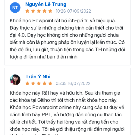
Nguyễn Lê Trung
Microsoft Powerpoint là gì?
10:28 07/09/2022
Powerpoint là một trong những ông cụ nằm trong bộ phần
Khoá học Powpoint rất bổ ích-giá trị và hiệu quả.
mềm tin học văn phòng của Microsoft Office, đây là công
Đây thực sự là những chương trình cần thiết cho thời
cụ trình chiếu Slide quan trọng hàng đầu nên biết hiện nay.
đại 4.0. Dạy học không chỉ cho những người chưa
Trong tất cả các lĩnh vực việc tạo ra các bài thuyết trình
biết mà còn là phương pháp ôn luyện lại kiến thức. Có
đẹp mắt và cuốn hút là vô cùng hiệu quả để truyền đạt
thể để lâu, lưu giữ, thuận tiện trong các TH những đối
các ý tưởng tới người nghe. Powerpoint là một công cụ có
tượng đi làm như bản thân mình
khả năng làm việc đó, công cụ này kết hợp các nội dung
văn bản, hình ảnh, video và các hiệu ứng cuốn hút giúp
bạn truyền tải các thông tin, dữ liệu báo cáo một cách hấp
Trần Ý Nhi
dẫn.
05:35 16/07/2022
Nghề nghiệp nào thì nên học thiết kế slide?
Khóa học này Rất hay và hữu ích. Sau khi tham gia
các khóa tại Gitiho thì tôi thích nhất khóa học này.
Bất cứ ai cần trình bày dữ liệu một cách dễ hiểu và cuốn
Khóa học Powerpoint online này cung cấp tư duy về
hút cho người khác đều được hưởng lợi từ các kỹ năng
cách trình bày PPT, và hướng dẫn công cụ thao tác
Powerpoint học được. Ví dụ như bạn là lập trình viên cần
rất là chi tiết. Tôi thấy hài lòng và rất đáng tiền cho
Powerpoint để trình bày việc phát triển một ứng dụng,
khóa học này. Tôi sẽ giới thiệu rộng rãi đến mọi người
quản lý bệnh viện cần các bài thuyết trình để phác thảo