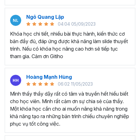
mắt
Tiết kiệm thời gian để tạo và thiết kế các bài thuyết
trình chất lượng cao
Ngô Quang Lập
Tự tay tạo ra các game tương tác như đồng hồ đếm
04:04 05/09/2023
ngược, nhìn bóng đoán ảnh, vòng quay may mắn, ai
Khóa học chi tiết, nhiều bài thực hành, kiến thức cơ
là triệu phú
bản đầy đủ, đáp ứng được khả năng làm slide thuyết
trình. Nếu có khóa học nâng cao hơn sẽ tiếp tục
Những ưu đãi tuyệt vời mà chỉ có khóa học này mới
tham gia. Cảm ơn Gitiho
có:
Bộ cung cụ Islide, 100+ font chữ được đính kèm trong
khóa học mà Gitiho muốn gửi tặng sẽ giúp bạn nâng cao
Hoàng Mạnh Hùng
70% hiệu suất thiết kế Slide. Tặng kèm 500+ Template
06:02 11/05/2023
Slide chuyên nghiệp - ấn tượng sẽ giúp bạn tùy chỉnh
Mình thấy thầy dậy rất có tâm và truyền hết hiểu biết
Slide một cách nhanh nhất.
cho học viên. Mình rất cảm ơn sự chia sẻ của thầy.
Các câu hỏi học viên thường
Một khóa học cần cho ai muốn nâng khả năng trong
khả năng tạo ra những bản trình chiếu chuyên nghiệp
hỏi về về khóa học
phục vụ tốt công việc.
Powerpoint của Gitiho