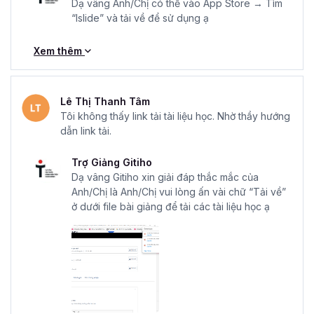
Dạ vâng Anh/Chị có thể vào App Store → Tìm
“Islide” và tải về để sử dụng ạ
Xem thêm
Lê Thị Thanh Tâm
Tôi không thấy link tải tài liệu học. Nhờ thầy hướng
dẫn link tải.
Trợ Giảng Gitiho
Dạ vâng Gitiho xin giải đáp thắc mắc của
Anh/Chị là Anh/Chị vui lòng ấn vài chữ “Tải về”
ở dưới file bài giảng để tải các tài liệu học ạ