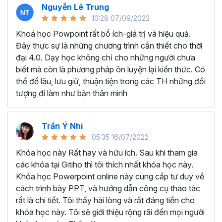
Nguyễn Lê Trung
Microsoft Powerpoint là gì?
10:28 07/09/2022
Powerpoint là một trong những ông cụ nằm trong bộ phần
Khoá học Powpoint rất bổ ích-giá trị và hiệu quả.
mềm tin học văn phòng của Microsoft Office, đây là công
Đây thực sự là những chương trình cần thiết cho thời
cụ trình chiếu Slide quan trọng hàng đầu nên biết hiện nay.
đại 4.0. Dạy học không chỉ cho những người chưa
Trong tất cả các lĩnh vực việc tạo ra các bài thuyết trình
biết mà còn là phương pháp ôn luyện lại kiến thức. Có
đẹp mắt và cuốn hút là vô cùng hiệu quả để truyền đạt
thể để lâu, lưu giữ, thuận tiện trong các TH những đối
các ý tưởng tới người nghe. Powerpoint là một công cụ có
tượng đi làm như bản thân mình
khả năng làm việc đó, công cụ này kết hợp các nội dung
văn bản, hình ảnh, video và các hiệu ứng cuốn hút giúp
bạn truyền tải các thông tin, dữ liệu báo cáo một cách hấp
Trần Ý Nhi
dẫn.
05:35 16/07/2022
Nghề nghiệp nào thì nên học thiết kế slide?
Khóa học này Rất hay và hữu ích. Sau khi tham gia
các khóa tại Gitiho thì tôi thích nhất khóa học này.
Bất cứ ai cần trình bày dữ liệu một cách dễ hiểu và cuốn
Khóa học Powerpoint online này cung cấp tư duy về
hút cho người khác đều được hưởng lợi từ các kỹ năng
cách trình bày PPT, và hướng dẫn công cụ thao tác
Powerpoint học được. Ví dụ như bạn là lập trình viên cần
rất là chi tiết. Tôi thấy hài lòng và rất đáng tiền cho
Powerpoint để trình bày việc phát triển một ứng dụng,
khóa học này. Tôi sẽ giới thiệu rộng rãi đến mọi người
quản lý bệnh viện cần các bài thuyết trình để phác thảo