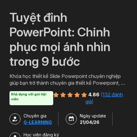
`
Tuyệt đỉnh
PowerPoint: Chinh
phục mọi ánh nhìn
trong 9 bước
Khóa học thiết kế Slide Powerpoint chuyên nghiệp
giúp bạn trở thành chuyên gia thiết kế Powerpoint, với
lộ trình học Powerpoint từ cơ bản đến nâng cao giúp
4.86
(
132 đánh
Khả dụng với gói hội
bạn có thể học cả về tư duy thiết kế và kỹ năng sử
viên
giá
)
dụng thành thạo công cụ. Tặng kèm 500+ Slide
Template Powerpoint ở nhiều chủ đề và lĩnh vực
Chuyên gia
Ngày update
khác nhau.
G-LEARNING
21/04/26
Học viên đăng ký