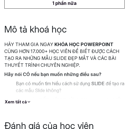
1 phần nữa
Mô tả khoá học
HÃY THAM GIA NGAY
KHÓA HỌC POWERPOINT
CÙNG HƠN 17.000+ HỌC VIÊN ĐỂ BIẾT ĐƯỢC CÁCH
TẠO RA NHỮNG MẪU SLIDE ĐẸP MẮT VÀ CÁC BÀI
THUYẾT TRÌNH CHUYÊN NGHIỆP.
Hãy nói CÓ nếu bạn muốn những điều sau?
Bạn có muốn tìm hiểu cách sử dụng
SLIDE
để tạo ra
các mẫu Slide không?
Bạn muốn
TIẾT KIỆM THỜI GIAN
và làm việc
HIỆU
Xem tất cả
QUẢ
hơn với Powerpoint?
Bạn muốn thiết kế những Slide và bài thuyết trình
BẮT MẮT
, tuy nhiên lại không biết làm thế nào?
Đánh giá của học viên