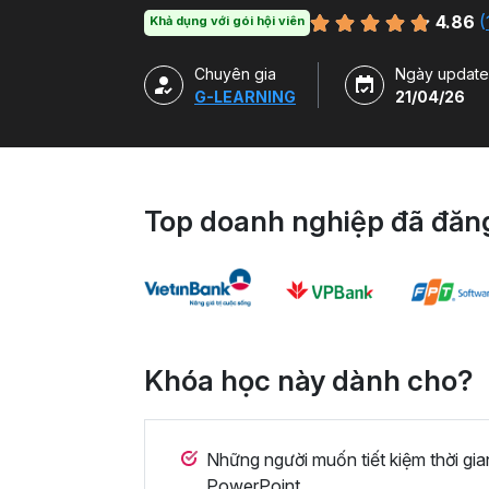
duy thiết kế và kỹ năng sử dụng thành thạ
4.86
(
Khả dụng với gói hội viên
ở nhiều chủ đề và lĩnh vực khác nhau.
Chuyên gia
Ngày update
G-LEARNING
21/04/26
Top doanh nghiệp đã đăng
Khóa học này dành cho?
Những người muốn tiết kiệm thời gia
PowerPoint