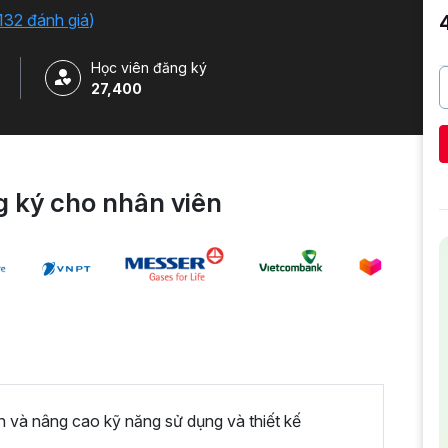
o công cụ. Tặng kèm 500+ Slide Template Powerpoint
132 đánh giá
)
Học viên đăng ký
27,400
 ký cho nhân viên
n và nâng cao kỹ năng sử dụng và thiết kế