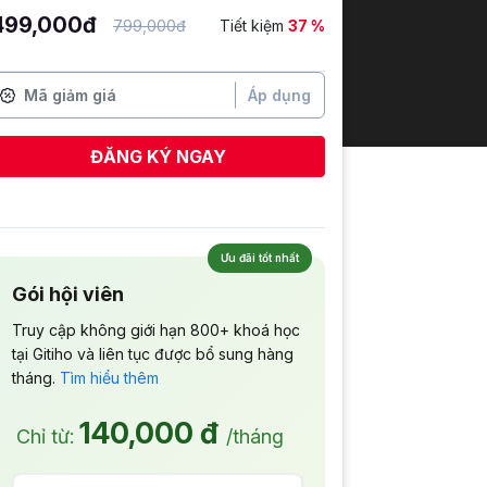
499,000đ
799,000đ
Tiết kiệm
37 %
Áp dụng
ĐĂNG KÝ NGAY
Ưu đãi tốt nhất
Gói hội viên
Truy cập không giới hạn 800+ khoá học
tại Gitiho và liên tục được bổ sung hàng
tháng.
Tìm hiểu thêm
140,000 đ
Chỉ từ:
/tháng