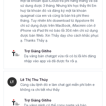
một tài khoản qua iCloud trả phí hàng tháng và đã
sử dung được 3 tháng. Nhưng khi học thầy thì Em
huỷ tài khoản đó và đăng ký một tài khoản
quagmail của em và cũng là bản trả phí theo
tháng. Tuy nhiên khi doawnload từ Appstore thì
chỉ sử dụng được trên MacBook, iMacmini còn ở
iPhone và iPad thì nó báo lỗi 304 nên chỉ sử dụng
được bản Web. Xin Thầy dạy cho cách khắc phục
ạ. Thanks Thầy ạ.
Trợ Giảng Gitiho
Dạ vâng bản chatgpt vừa rồi có bị lỗi khi đăng
nhập vào app và đã được fix rồi ạ.
Lê Thị Thu Thủy
Cùng câu lệnh đó e làm chat gpt miễn phí bên e
không ra chi tiết như thầy
Trợ Giảng Gitiho
Dạ vâng mình có thể copy paste và bảo