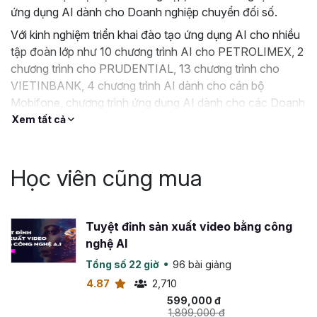
ứng dụng AI dành cho Doanh nghiệp chuyển đối số.
Với kinh nghiệm triển khai đào tạo ứng dụng AI cho nhiều
tập đoàn lớp như 10 chương trình AI cho PETROLIMEX, 2
chương trình cho PRUDENTIAL, 13 chương trình cho
VIETINBANK, 4 chương trình AI dành cho cán bộ
Mobifone, chương trình ứng dụng AI dành cho các Doanh
nghiệp như NSN, VTC Online, Nice98s, Ủy Ban Nhân Dân
Xem tất cả
tỉnh Bạc Liêu,….
Học viên cũng mua
Tuyệt đỉnh sản xuất video bằng công
nghệ AI
Tổng số 22 giờ
96 bài giảng
4.87
2,710
599,000 đ
1,899,000 đ