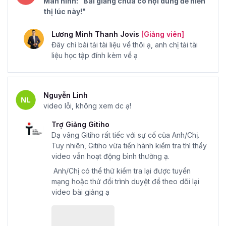
Màn hình: "Bài giảng chưa có nội dung để hiển
thị lúc này!"
Lương Minh Thanh Jovis
[Giảng viên]
Đây chỉ bài tải tài liệu về thôi ạ, anh chị tải tài
liệu học tập đính kèm về ạ
Nguyễn Linh
video lỗi, không xem dc ạ!
Trợ Giảng Gitiho
Dạ vâng Gitiho rất tiếc với sự cố của Anh/Chị.
Tuy nhiên, Gitiho vừa tiến hành kiểm tra thì thấy
video vẫn hoạt động bình thường ạ.
Anh/Chị có thể thử kiểm tra lại được tuyền
mạng hoặc thử đổi trình duyệt để theo dõi lại
video bài giảng ạ