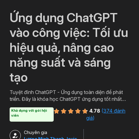
`
Ứng dụng ChatGPT
vào công việc: Tối ưu
hiệu quả, nâng cao
năng suất và sáng
tạo
Tuyệt đỉnh ChatGPT - Ứng dụng toàn diện để phát
triển. Đây là khóa học ChatGPT ứng dụng tốt nhất
dành cho bạn. Nội dung xuyên suốt trong khóa học
4.78
(
374 đánh
Khả dụng với gói hội
sẽ hướng dẫn bạn tạo ra những nội dung chất lượng
viên
giá
)
để phục vụ học tập, công việc, phân tích dữ liệu với
code python, phát triển kinh doanh của cá nhân và
Chuyên gia
doanh nghiệp mạnh mẽ hơn nhờ ứng dụng ChatGPT
Lương Minh Thanh Jovis