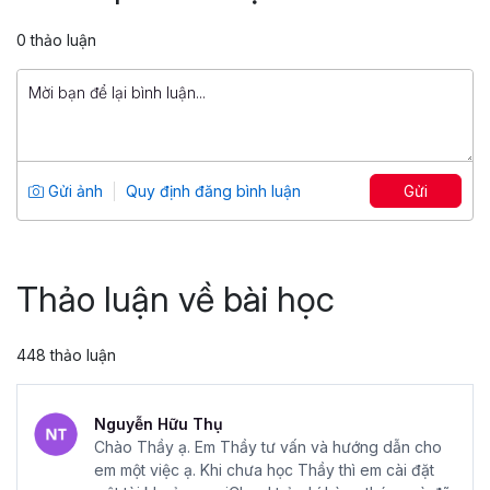
5
98
0 thảo luận
499,000 đ
1,500,000 đ
Ứng dụng toàn diện trong marketing và
công việc với ChatGPT
Tổng số 2 giờ
18 bài giảng
Gửi ảnh
Quy định đăng bình luận
Gửi
0
69
299,000 đ
1,500,000 đ
Thảo luận về bài học
448 thảo luận
Nguyễn Hữu Thụ
Chào Thầy ạ. Em Thầy tư vấn và hướng dẫn cho
em một việc ạ. Khi chưa học Thầy thì em cài đặt