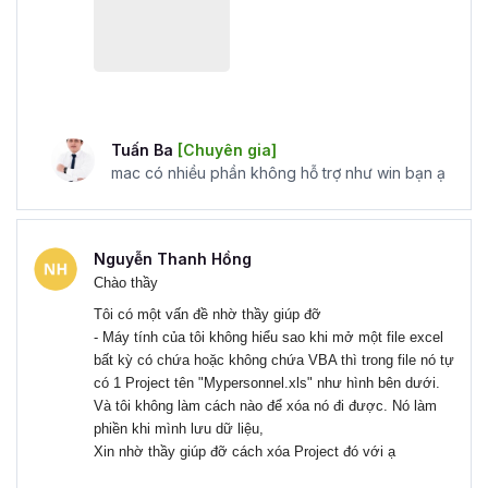
thể làm việc trong lĩnh vực phát triển phần mềm và
ứng dụng, đặc biệt trong việc xây dựng các ứng
dụng tùy chỉnh và tích hợp với các ứng dụng
Microsoft Office.
Chuyên viên tài chính và kế toán:
Trong lĩnh vực
tài chính và kế toán, VBA có thể được sử dụng để
Tuấn Ba
[Chuyên gia]
tối ưu hóa việc tính toán, phân tích dữ liệu tài chính,
mac có nhiều phần không hỗ trợ như win bạn ạ
và xử lý các thủ tục liên quan đến báo cáo tài chính.
Chuyên viên dự án:
Người thành thạo VBA có thể
đóng vai trò quan trọng trong việc tối ưu hóa dự án,
Nguyễn Thanh Hồng
tạo các công cụ quản lý dự án, đánh giá tiến độ và
Chào thầy
theo dõi hiệu suất dự án.
Tôi có một vấn đề nhờ thầy giúp đỡ
Giảng dạy và đào tạo VBA:
Nếu bạn đam mê chia
- Máy tính của tôi không hiểu sao khi mở một file excel
sẻ kiến thức và kỹ năng của mình, bạn có thể trở
bất kỳ có chứa hoặc không chứa VBA thì trong file nó tự
thành giảng viên hoặc huấn luyện viên dạy VBA cho
có 1 Project tên "Mypersonnel.xls" như hình bên dưới.
những người khác.
Và tôi không làm cách nào để xóa nó đi được. Nó làm
phiền khi mình lưu dữ liệu,
Lợi ích khi học lập trình VBA
Xin nhờ thầy giúp đỡ cách xóa Project đó với ạ
online là gì?