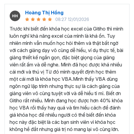
nghiệp, giảng viên
Dương Mạnh Quân
hiểu được những
khó khăn của người học VBA Excel.
Hoàng Thị Hồng
08:27 12/01/2026
Bởi vậy thầy đã đúc kết kiến thức và kinh nghiệm của
mình thành những bài giảng chi tiết, hướng dẫn từng bước
Trước khi biết đến khóa học excel của Gitiho thì mình
một để học viên có thể thành thạo từng phần, trước khi
luôn nghĩ khả năng excel của mình là khá ổn. Tuy
giảng dạy về tư duy và phương pháp để xử lý các bài toán
nhiên mình vẫn muốn học hỏi thêm và thật bất ngờ
tự động hóa công việc, quy trình trên VBA Excel.
với cách giảng dạy vô cùng dễ hiểu, ví dụ thực tế, bài
giảng thiết kế ngắn gọn, đặc biệt giọng của giảng
Những kiến thức được học
viên rất ấm và dễ nghe. Mình đã học được khá nhiều
trong khóa học VBA này:
cái mới và thú vị Từ đó mình quyết định học thêm
một cái mới là khóa học VBA.Mình thấy VBA dùng
Nắm vững kiến thức nền tảng về VBA:
ngôn ngữ lập trình nhưng thực sự là cách giảng của
giảng viên vô cùng tuyệt vời và dễ hiểu tỉ mỉ. Biết ơn
Hiểu rõ cú pháp, nguyên tắc làm việc và các khái
Gitiho rất nhiều. Mình đang học được hơn 40% khóa
niệm cơ bản của VBA.
học VBA rồi thấy hay quá và tìm hiểu cách để đánh
Thành thạo việc khai báo biến, sử dụng hằng số, và
giá khóa học để nhiều người có thể biết đến khóa
quản lý bộ nhớ.
học này đặc biệt là các bạn sinh viên vì khóa học
Thành thạo cách sử dụng Macro:
không hề đắt nhưng giá trị nó mang lại vô cùng lớn.