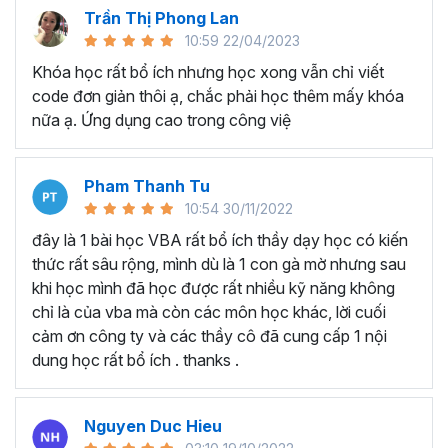
nhiều lĩnh vực khác.
Trần Thị Phong Lan
10:59 22/04/2023
Tại sao nên học VBA tại
Khóa học rất bổ ích nhưng học xong vẫn chỉ viết
Gitiho?
code đơn giản thôi ạ, chắc phải học thêm mấy khóa
nữa ạ. Ứng dụng cao trong công việ
Điều gì tạo nên sự khác biệt để
khóa học lập trình VBA
trong Excel
của Gitiho là chương trình
đào tạo VBA
online
có nhiều học viên theo học nhất:
Pham Thanh Tu
10:54 30/11/2022
Chương trình đào tạo VBA Excel chi tiết, đầy đủ với
hơn 130 bài giảng và 14+ giờ học.
đây là 1 bài học VBA rất bổ ích thầy dạy học có kiến
Dự án + bài tập thực hành chi tiết, đi theo từng
thức rất sâu rộng, mình dù là 1 con gà mờ nhưng sau
chương/phần, giúp người học luôn được thực hành
khi học mình đã học được rất nhiều kỹ năng không
sau khi học.
chỉ là của vba mà còn các môn học khác, lời cuối
Ebook, Add-in kèm theo để người học hiểu được
cảm ơn công ty và các thầy cô đã cung cấp 1 nội
tiềm năng vô hạn của VBA.
dung học rất bổ ích . thanks .
Giảng viên hướng dẫn, giải thích từng code chi tiết -
luôn hiểu những khó khăn của dân văn phòng học
Nguyen Duc Hieu
lập trình VBA Excel.