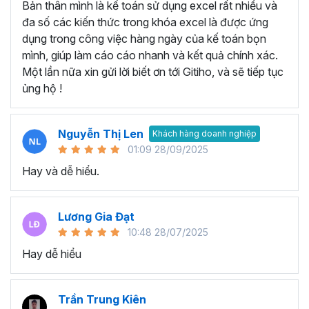
Bản thân mình là kế toán sử dụng excel rất nhiều và
Tạo và quản lý Macro trong Excel.
đa số các kiến thức trong khóa excel là được ứng
Gán Macro vào các nút hoặc các đối tượng khác để
dụng trong công việc hàng ngày của kế toán bọn
kích hoạt chúng.
mình, giúp làm cáo cáo nhanh và kết quả chính xác.
Thành thạo viết code với đối tượng Range, Cell:
Một lần nữa xin gửi lời biết ơn tới Gitiho, và sẽ tiếp tục
ủng hộ !
Đối tượng Range và cách thao tác với dữ liệu trong
các ô Excel.
Thành thạo viết mã để thực hiện các thao tác như
Nguyễn Thị Len
Khách hàng doanh nghiệp
đọc, ghi dữ liệu, định dạng ô.
01:09 28/09/2025
Thành thạo viết code cho Workbook, Worksheet:
Hay và dễ hiểu.
Biết cách tương tác với Workbook và Worksheet.
Viết mã để mở, đóng, lưu trữ Workbook và thực hiện
Lương Gia Đạt
các thao tác trên các Sheet khác nhau.
10:48 28/07/2025
Lập trình Form:
Hay dễ hiểu
Xây dựng giao diện người dùng thông qua việc lập
trình Form.
Trần Trung Kiên
Sử dụng các điều khiển và thực hiện các tương tác