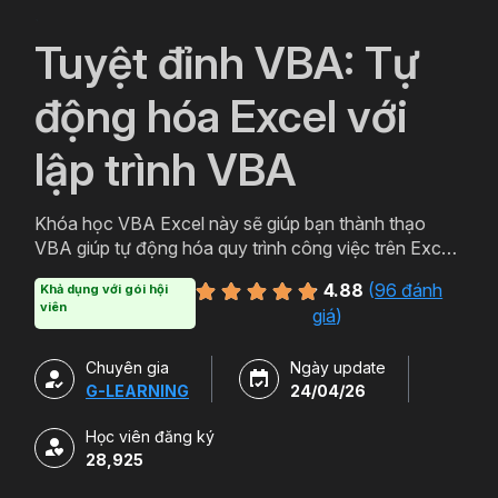
`
Tuyệt đỉnh VBA: Tự
động hóa Excel với
lập trình VBA
Khóa học VBA Excel này sẽ giúp bạn thành thạo
VBA giúp tự động hóa quy trình công việc trên Excel,
tối ưu hiệu quả thời gian, tăng năng suất làm việc.
4.88
(
96 đánh
Khả dụng với gói hội
viên
giá
)
Chuyên gia
Ngày update
G-LEARNING
24/04/26
Học viên đăng ký
28,925