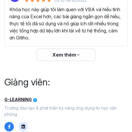
03:10 19/10/2022
Video chất lượng, luôn cập nhật giao diện, kiến thức
mới.
Khóa học này giúp tôi làm quen với VBA và hiểu tính
năng của Excel hơn, các bài giảng ngắn gọn dễ hiểu,
Câu hỏi thường gặp về khóa
thực tế tôi đã sử dụng và nó giúp ích rất nhiều trong
việc tổng hợp dữ liệu lớn khi tải về từ hệ thống, cảm
học Tuyệt đỉnh VBA
ơn Gitiho.
VBA là gì?
Xem thêm
VBA là viết tắt của "Visual Basic for Applications". Đây là
một ngôn ngữ sử dụng để viết các đoạn mã tương tác
trực tiếp với bộ ứng dụng Office của Microsoft, điển hình
Giảng viên:
như Excel, Word, Access và Powerpoint. Bằng việc sử
dụng tính năng Macro trong VBA bạn có thể dễ dàng tự
động hóa các thao tác lặp đi lặp lại, tùy chỉnh lại các ứng
G-LEARNING
dụng Office hay thực hiện các tính năng phức tạp mà các
Trường đào tạo & phát triển kỹ năng ứng dụng tin học văn
tính năng mặc định của Office không có. Nhờ đó giúp bạn
phòng
tiết kiệm tối đa thời gian và gia tăng hiệu suất làm việc.
Tại sao nên học VBA trong giai