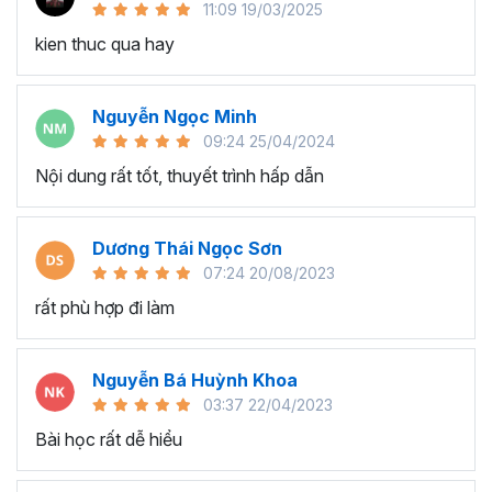
11:09 19/03/2025
người dùng.
kien thuc qua hay
Lập trình sự kiện:
Thành thạo xử lý sự kiện như nút nhấn, thay đổi giá
Nguyễn Ngọc Minh
trị ô, và các sự kiện khác.
09:24 25/04/2024
Tự động hóa các hành động khi có sự kiện xảy ra.
Nội dung rất tốt, thuyết trình hấp dẫn
Tư duy xử lý các bài toán bằng VBA:
Phát triển khả năng tư duy lập trình để giải quyết các
Dương Thái Ngọc Sơn
vấn đề và bài toán cụ thể.
07:24 20/08/2023
Áp dụng các thuật toán và phương pháp lập trình để
rất phù hợp đi làm
giải quyết các thách thức.
Ứng dụng VBA trong công việc thực tế:
Nguyễn Bá Huỳnh Khoa
Áp dụng VBA vào công việc hàng ngày để tối ưu
03:37 22/04/2023
hóa các quy trình làm việc.
Bài học rất dễ hiểu
Tích hợp VBA vào các dự án và giải quyết các vấn
đề thực tế trong lĩnh vực tài chính, quản lý dữ liệu, và