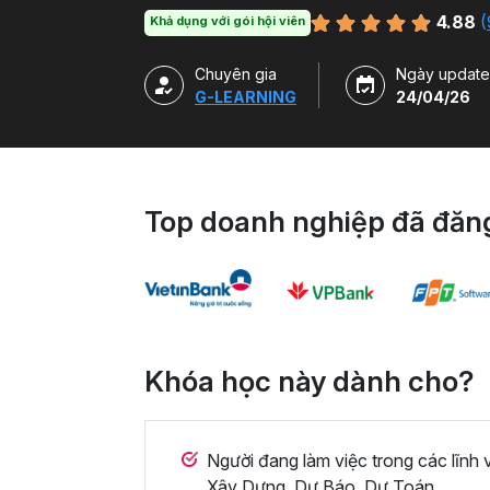
4.88
(
Khả dụng với gói hội viên
Chuyên gia
Ngày update
G-LEARNING
24/04/26
Top doanh nghiệp đã đăng
Khóa học này dành cho?
Người đang làm việc trong các lĩnh
Xây Dựng, Dự Báo, Dự Toán,...