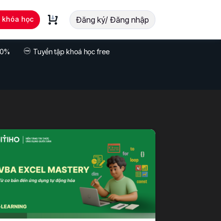
t khóa học
Đăng ký/ Đăng nhập
 70%
Tuyển tập khoá học free