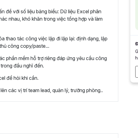
 đề với số liệu bảng biểu: Dữ liệu Excel phân
khác nhau, khó khăn trong việc tổng hợp và làm
hao tác công việc lặp đi lặp lại: định dạng, lập
Đ
 thủ công copy/paste...
G
h
các phần mềm hỗ trợ riêng đáp ứng yêu cầu công
 trong đầu nghĩ đến.
l để hỏi khi cần.
n các vị trí team lead, quản lý, trưởng phòng..