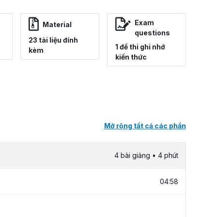
Exam
Material
questions
23 tài liệu đính
1 đề thi ghi nhớ
kèm
kiến thức
Mở rộng tất cả các phần
4 bài giảng • 4 phút
04:58