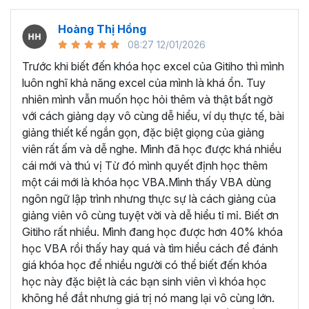
nghiệp, giảng viên
Dương Mạnh Quân
hiểu được những
khó khăn của người học VBA Excel.
Hoàng Thị Hồng
08:27 12/01/2026
Bởi vậy thầy đã đúc kết kiến thức và kinh nghiệm của
mình thành những bài giảng chi tiết, hướng dẫn từng bước
Trước khi biết đến khóa học excel của Gitiho thì mình
một để học viên có thể thành thạo từng phần, trước khi
luôn nghĩ khả năng excel của mình là khá ổn. Tuy
giảng dạy về tư duy và phương pháp để xử lý các bài toán
nhiên mình vẫn muốn học hỏi thêm và thật bất ngờ
tự động hóa công việc, quy trình trên VBA Excel.
với cách giảng dạy vô cùng dễ hiểu, ví dụ thực tế, bài
giảng thiết kế ngắn gọn, đặc biệt giọng của giảng
Những kiến thức được học
viên rất ấm và dễ nghe. Mình đã học được khá nhiều
trong khóa học VBA này:
cái mới và thú vị Từ đó mình quyết định học thêm
một cái mới là khóa học VBA.Mình thấy VBA dùng
Nắm vững kiến thức nền tảng về VBA:
ngôn ngữ lập trình nhưng thực sự là cách giảng của
giảng viên vô cùng tuyệt vời và dễ hiểu tỉ mỉ. Biết ơn
Hiểu rõ cú pháp, nguyên tắc làm việc và các khái
Gitiho rất nhiều. Mình đang học được hơn 40% khóa
niệm cơ bản của VBA.
học VBA rồi thấy hay quá và tìm hiểu cách để đánh
Thành thạo việc khai báo biến, sử dụng hằng số, và
giá khóa học để nhiều người có thể biết đến khóa
quản lý bộ nhớ.
học này đặc biệt là các bạn sinh viên vì khóa học
Thành thạo cách sử dụng Macro:
không hề đắt nhưng giá trị nó mang lại vô cùng lớn.