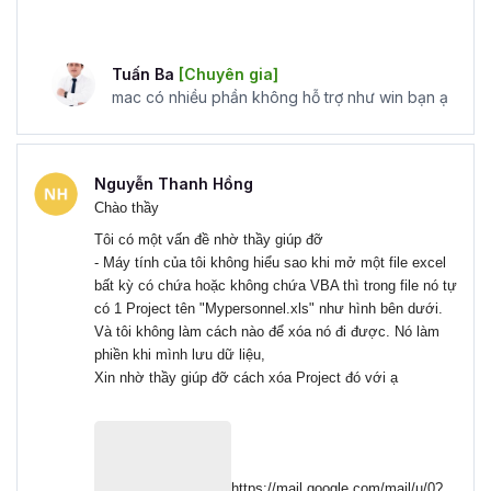
Học VBA từ cơ bản đến nâng cao mang lại nhiều lợi ích
cho người học. Dưới đây là một vài ưu điểm điển hình như
Tuấn Ba
[Chuyên gia]
mac có nhiều phần không hỗ trợ như win bạn ạ
Linh hoạt trong việc học tập:
Các khóa học VBA
trực tuyến cho phép bạn thoải mái lựa chọn nơi và
giờ bạn muốn học. Bạn có thể lựa chọn học tập
theo lịch trình cá nhân, trên bất cứ thiết bị nào chỉ
Nguyễn Thanh Hồng
Chào thầy
cần có kết nối internet là được.
Tiết kiệm chi phí:
Các khóa học VBA có chi phí
Tôi có một vấn đề nhờ thầy giúp đỡ
khá thấp so chỉ bằng 1/5 thậm chí 1/10 so với các
- Máy tính của tôi không hiểu sao khi mở một file excel
bất kỳ có chứa hoặc không chứa VBA thì trong file nó tự
khóa học VBA Offline nhưng vẫn đảm bảo chất
có 1 Project tên "Mypersonnel.xls" như hình bên dưới.
lượng cho học viên nhờ vào việc hỗ trợ liên tục trong
Và tôi không làm cách nào để xóa nó đi được. Nó làm
suốt quá trình học tập.
phiền khi mình lưu dữ liệu,
Đa dạng tùy chọn học tập:
Trên môi trường trực
Xin nhờ thầy giúp đỡ cách xóa Project đó với ạ
tuyến bạn có thể lựa chọn các khóa học từ nhiều
nền tảng khác nhau phù hợp với trình độ, mục tiêu
và sở thích cá nhân của bạn.
Học tập theo tốc độ cá nhân:
Việc học VBA trực
https://mail.google.com/mail/u/0?