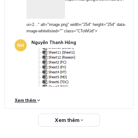
tuyến, bạn sẽ có thể tùy chỉnh tốc độ học tập theo
khả năng của bạn. Bạn có thể dễ dàng ôn lại kiến
thức mọi lúc bạn muốn.
Cộng đồng học tập:
Thông thường các khóa học
ui=2..." alt="image.png" width="254" height="254" data-
image-whitelisted="" class="CToWUd">
VBA online sẽ có các cộng đồng của khóa học giúp
bạn kết nối và trao đổi kiến thức với các học viên
Nguyễn Thanh Hồng
khác, cũng như nhận được sự hỗ trợ của giảng viên
khóa học hay người hướng dẫn.
Cuối cùng, khóa học online này dành cho tất cả những ai
chưa biết học VBA ở đâu ngay cả khi bạn mới bắt đầu làm
quen với công cụ này hoặc muốn học nâng cao hơn.
Đăng ký học thử ngay và trải nghiệm bạn nhé!
Xem thêm
Xem thêm