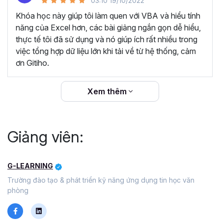
03:10 19/10/2022
Video chất lượng, luôn cập nhật giao diện, kiến thức
mới.
Khóa học này giúp tôi làm quen với VBA và hiểu tính
năng của Excel hơn, các bài giảng ngắn gọn dễ hiểu,
Câu hỏi thường gặp về khóa
thực tế tôi đã sử dụng và nó giúp ích rất nhiều trong
việc tổng hợp dữ liệu lớn khi tải về từ hệ thống, cảm
học Tuyệt đỉnh VBA
ơn Gitiho.
VBA là gì?
Xem thêm
VBA là viết tắt của "Visual Basic for Applications". Đây là
một ngôn ngữ sử dụng để viết các đoạn mã tương tác
trực tiếp với bộ ứng dụng Office của Microsoft, điển hình
Giảng viên:
như Excel, Word, Access và Powerpoint. Bằng việc sử
dụng tính năng Macro trong VBA bạn có thể dễ dàng tự
động hóa các thao tác lặp đi lặp lại, tùy chỉnh lại các ứng
G-LEARNING
dụng Office hay thực hiện các tính năng phức tạp mà các
Trường đào tạo & phát triển kỹ năng ứng dụng tin học văn
tính năng mặc định của Office không có. Nhờ đó giúp bạn
phòng
tiết kiệm tối đa thời gian và gia tăng hiệu suất làm việc.
Tại sao nên học VBA trong giai