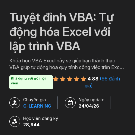
`
Tuyệt đỉnh VBA: Tự
động hóa Excel với
lập trình VBA
Khóa học VBA Excel này sẽ giúp bạn thành thạo
VBA giúp tự động hóa quy trình công việc trên Excel,
tối ưu hiệu quả thời gian, tăng năng suất làm việc.
4.88
(
96 đánh
Khả dụng với gói hội
viên
giá
)
Chuyên gia
Ngày update
G-LEARNING
24/04/26
Học viên đăng ký
28,944