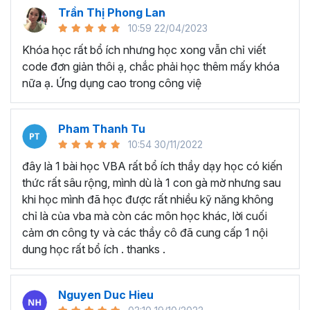
nhiều lĩnh vực khác.
Trần Thị Phong Lan
10:59 22/04/2023
Tại sao nên học VBA tại
Khóa học rất bổ ích nhưng học xong vẫn chỉ viết
Gitiho?
code đơn giản thôi ạ, chắc phải học thêm mấy khóa
nữa ạ. Ứng dụng cao trong công việ
Điều gì tạo nên sự khác biệt để
khóa học lập trình VBA
trong Excel
của Gitiho là chương trình
đào tạo VBA
online
có nhiều học viên theo học nhất:
Pham Thanh Tu
10:54 30/11/2022
Chương trình đào tạo VBA Excel chi tiết, đầy đủ với
hơn 130 bài giảng và 14+ giờ học.
đây là 1 bài học VBA rất bổ ích thầy dạy học có kiến
Dự án + bài tập thực hành chi tiết, đi theo từng
thức rất sâu rộng, mình dù là 1 con gà mờ nhưng sau
chương/phần, giúp người học luôn được thực hành
khi học mình đã học được rất nhiều kỹ năng không
sau khi học.
chỉ là của vba mà còn các môn học khác, lời cuối
Ebook, Add-in kèm theo để người học hiểu được
cảm ơn công ty và các thầy cô đã cung cấp 1 nội
tiềm năng vô hạn của VBA.
dung học rất bổ ích . thanks .
Giảng viên hướng dẫn, giải thích từng code chi tiết -
luôn hiểu những khó khăn của dân văn phòng học
Nguyen Duc Hieu
lập trình VBA Excel.