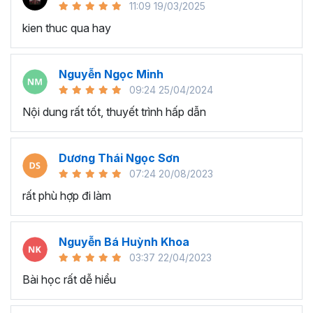
11:09 19/03/2025
người dùng.
kien thuc qua hay
Lập trình sự kiện:
Thành thạo xử lý sự kiện như nút nhấn, thay đổi giá
Nguyễn Ngọc Minh
trị ô, và các sự kiện khác.
09:24 25/04/2024
Tự động hóa các hành động khi có sự kiện xảy ra.
Nội dung rất tốt, thuyết trình hấp dẫn
Tư duy xử lý các bài toán bằng VBA:
Phát triển khả năng tư duy lập trình để giải quyết các
Dương Thái Ngọc Sơn
vấn đề và bài toán cụ thể.
07:24 20/08/2023
Áp dụng các thuật toán và phương pháp lập trình để
rất phù hợp đi làm
giải quyết các thách thức.
Ứng dụng VBA trong công việc thực tế:
Nguyễn Bá Huỳnh Khoa
Áp dụng VBA vào công việc hàng ngày để tối ưu
03:37 22/04/2023
hóa các quy trình làm việc.
Bài học rất dễ hiểu
Tích hợp VBA vào các dự án và giải quyết các vấn
đề thực tế trong lĩnh vực tài chính, quản lý dữ liệu, và