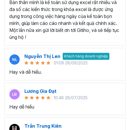
Bản thân mình là kế toán sử dụng excel rất nhiều và
Tạo và quản lý Macro trong Excel.
đa số các kiến thức trong khóa excel là được ứng
Gán Macro vào các nút hoặc các đối tượng khác để
dụng trong công việc hàng ngày của kế toán bọn
kích hoạt chúng.
mình, giúp làm cáo cáo nhanh và kết quả chính xác.
Thành thạo viết code với đối tượng Range, Cell:
Một lần nữa xin gửi lời biết ơn tới Gitiho, và sẽ tiếp tục
ủng hộ !
Đối tượng Range và cách thao tác với dữ liệu trong
các ô Excel.
Thành thạo viết mã để thực hiện các thao tác như
Nguyễn Thị Len
Khách hàng doanh nghiệp
đọc, ghi dữ liệu, định dạng ô.
01:09 28/09/2025
Thành thạo viết code cho Workbook, Worksheet:
Hay và dễ hiểu.
Biết cách tương tác với Workbook và Worksheet.
Viết mã để mở, đóng, lưu trữ Workbook và thực hiện
Lương Gia Đạt
các thao tác trên các Sheet khác nhau.
10:48 28/07/2025
Lập trình Form:
Hay dễ hiểu
Xây dựng giao diện người dùng thông qua việc lập
trình Form.
Trần Trung Kiên
Sử dụng các điều khiển và thực hiện các tương tác