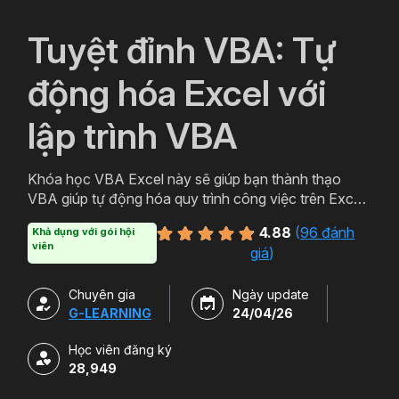
`
Tuyệt đỉnh VBA: Tự
động hóa Excel với
lập trình VBA
Khóa học VBA Excel này sẽ giúp bạn thành thạo
VBA giúp tự động hóa quy trình công việc trên Excel,
tối ưu hiệu quả thời gian, tăng năng suất làm việc.
4.88
(
96 đánh
Khả dụng với gói hội
viên
giá
)
Chuyên gia
Ngày update
G-LEARNING
24/04/26
Học viên đăng ký
28,949