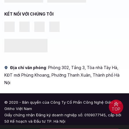
KẾT NỐI VỚI CHÚNG TÔI
Địa chỉ văn phòng
: Phòng 302, Tầng 3, Tòa nhà Tây Hà,
KĐT mới Phùng Khoang, Phường Thanh Xuân, Thành phố Hà
Nội
© 2020 - Bản quyền của Công Ty Cổ Phần Công Nghệ Giáo Dục
Gitiho Việt Nam
TOP
Giấy chứng nhận Đăng ký doanh nghiệp số: 0109077145, cấp bởi
Sở Kế hoạch và Đầu tư TP. Hà Nội
Giấy phép mạng xã hội số: 588, cấp bởi Bộ Thông tin và Truyền