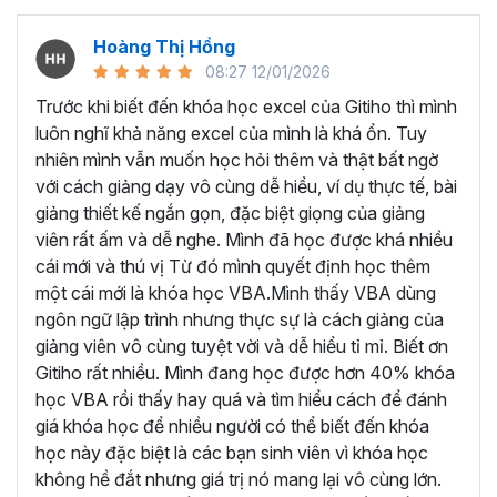
nghiệp, giảng viên
Dương Mạnh Quân
hiểu được những
khó khăn của người học VBA Excel.
Hoàng Thị Hồng
08:27 12/01/2026
Bởi vậy thầy đã đúc kết kiến thức và kinh nghiệm của
mình thành những bài giảng chi tiết, hướng dẫn từng bước
Trước khi biết đến khóa học excel của Gitiho thì mình
một để học viên có thể thành thạo từng phần, trước khi
luôn nghĩ khả năng excel của mình là khá ổn. Tuy
giảng dạy về tư duy và phương pháp để xử lý các bài toán
nhiên mình vẫn muốn học hỏi thêm và thật bất ngờ
tự động hóa công việc, quy trình trên VBA Excel.
với cách giảng dạy vô cùng dễ hiểu, ví dụ thực tế, bài
giảng thiết kế ngắn gọn, đặc biệt giọng của giảng
Những kiến thức được học
viên rất ấm và dễ nghe. Mình đã học được khá nhiều
trong khóa học VBA này:
cái mới và thú vị Từ đó mình quyết định học thêm
một cái mới là khóa học VBA.Mình thấy VBA dùng
Nắm vững kiến thức nền tảng về VBA:
ngôn ngữ lập trình nhưng thực sự là cách giảng của
giảng viên vô cùng tuyệt vời và dễ hiểu tỉ mỉ. Biết ơn
Hiểu rõ cú pháp, nguyên tắc làm việc và các khái
Gitiho rất nhiều. Mình đang học được hơn 40% khóa
niệm cơ bản của VBA.
học VBA rồi thấy hay quá và tìm hiểu cách để đánh
Thành thạo việc khai báo biến, sử dụng hằng số, và
giá khóa học để nhiều người có thể biết đến khóa
quản lý bộ nhớ.
học này đặc biệt là các bạn sinh viên vì khóa học
Thành thạo cách sử dụng Macro:
không hề đắt nhưng giá trị nó mang lại vô cùng lớn.