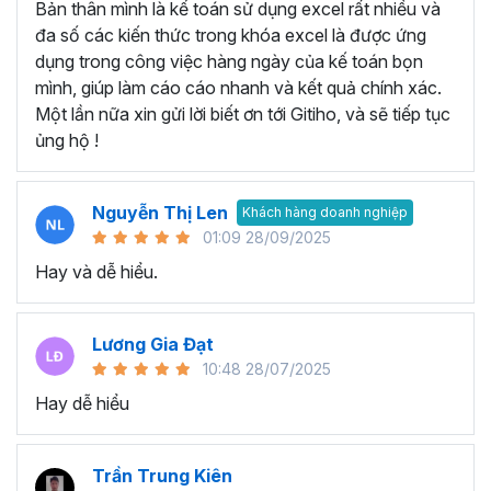
Bản thân mình là kế toán sử dụng excel rất nhiều và
Tạo và quản lý Macro trong Excel.
đa số các kiến thức trong khóa excel là được ứng
Gán Macro vào các nút hoặc các đối tượng khác để
dụng trong công việc hàng ngày của kế toán bọn
kích hoạt chúng.
mình, giúp làm cáo cáo nhanh và kết quả chính xác.
Thành thạo viết code với đối tượng Range, Cell:
Một lần nữa xin gửi lời biết ơn tới Gitiho, và sẽ tiếp tục
ủng hộ !
Đối tượng Range và cách thao tác với dữ liệu trong
các ô Excel.
Thành thạo viết mã để thực hiện các thao tác như
Nguyễn Thị Len
Khách hàng doanh nghiệp
đọc, ghi dữ liệu, định dạng ô.
01:09 28/09/2025
Thành thạo viết code cho Workbook, Worksheet:
Hay và dễ hiểu.
Biết cách tương tác với Workbook và Worksheet.
Viết mã để mở, đóng, lưu trữ Workbook và thực hiện
Lương Gia Đạt
các thao tác trên các Sheet khác nhau.
10:48 28/07/2025
Lập trình Form:
Hay dễ hiểu
Xây dựng giao diện người dùng thông qua việc lập
trình Form.
Trần Trung Kiên
Sử dụng các điều khiển và thực hiện các tương tác