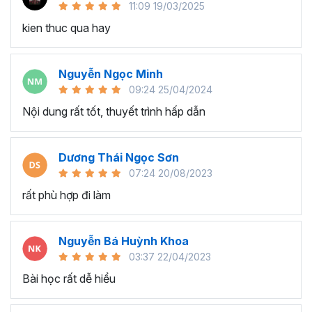
11:09 19/03/2025
người dùng.
kien thuc qua hay
Lập trình sự kiện:
Thành thạo xử lý sự kiện như nút nhấn, thay đổi giá
Nguyễn Ngọc Minh
trị ô, và các sự kiện khác.
09:24 25/04/2024
Tự động hóa các hành động khi có sự kiện xảy ra.
Nội dung rất tốt, thuyết trình hấp dẫn
Tư duy xử lý các bài toán bằng VBA:
Phát triển khả năng tư duy lập trình để giải quyết các
Dương Thái Ngọc Sơn
vấn đề và bài toán cụ thể.
07:24 20/08/2023
Áp dụng các thuật toán và phương pháp lập trình để
rất phù hợp đi làm
giải quyết các thách thức.
Ứng dụng VBA trong công việc thực tế:
Nguyễn Bá Huỳnh Khoa
Áp dụng VBA vào công việc hàng ngày để tối ưu
03:37 22/04/2023
hóa các quy trình làm việc.
Bài học rất dễ hiểu
Tích hợp VBA vào các dự án và giải quyết các vấn
đề thực tế trong lĩnh vực tài chính, quản lý dữ liệu, và