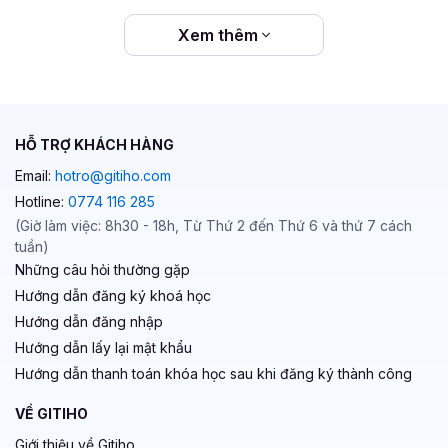
tuyến, bạn sẽ có thể tùy chỉnh tốc độ học tập theo
khả năng của bạn. Bạn có thể dễ dàng ôn lại kiến
Xem thêm
thức mọi lúc bạn muốn.
Cộng đồng học tập:
Thông thường các khóa học
VBA online sẽ có các cộng đồng của khóa học giúp
bạn kết nối và trao đổi kiến thức với các học viên
HỖ TRỢ KHÁCH HÀNG
khác, cũng như nhận được sự hỗ trợ của giảng viên
khóa học hay người hướng dẫn.
Email:
hotro@gitiho.com
Hotline:
0774 116 285
Cuối cùng, khóa học online này dành cho tất cả những ai
(Giờ làm việc: 8h30 - 18h, Từ Thứ 2 đến Thứ 6 và thứ 7 cách
chưa biết học VBA ở đâu ngay cả khi bạn mới bắt đầu làm
tuần)
quen với công cụ này hoặc muốn học nâng cao hơn.
Những câu hỏi thường gặp
Đăng ký học thử ngay và trải nghiệm bạn nhé!
Hướng dẫn đăng ký khoá học
Hướng dẫn đăng nhập
Hướng dẫn lấy lại mật khẩu
Hướng dẫn thanh toán khóa học sau khi đăng ký thành công
VỀ GITIHO
Giới thiệu về Gitiho