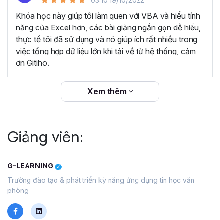
03:10 19/10/2022
Video chất lượng, luôn cập nhật giao diện, kiến thức
mới.
Khóa học này giúp tôi làm quen với VBA và hiểu tính
năng của Excel hơn, các bài giảng ngắn gọn dễ hiểu,
Câu hỏi thường gặp về khóa
thực tế tôi đã sử dụng và nó giúp ích rất nhiều trong
việc tổng hợp dữ liệu lớn khi tải về từ hệ thống, cảm
học Tuyệt đỉnh VBA
ơn Gitiho.
VBA là gì?
Xem thêm
VBA là viết tắt của "Visual Basic for Applications". Đây là
một ngôn ngữ sử dụng để viết các đoạn mã tương tác
trực tiếp với bộ ứng dụng Office của Microsoft, điển hình
Giảng viên:
như Excel, Word, Access và Powerpoint. Bằng việc sử
dụng tính năng Macro trong VBA bạn có thể dễ dàng tự
động hóa các thao tác lặp đi lặp lại, tùy chỉnh lại các ứng
G-LEARNING
dụng Office hay thực hiện các tính năng phức tạp mà các
Trường đào tạo & phát triển kỹ năng ứng dụng tin học văn
tính năng mặc định của Office không có. Nhờ đó giúp bạn
phòng
tiết kiệm tối đa thời gian và gia tăng hiệu suất làm việc.
Tại sao nên học VBA trong giai