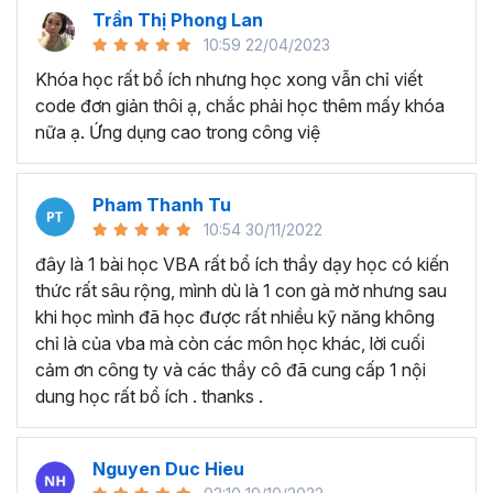
nhiều lĩnh vực khác.
Trần Thị Phong Lan
10:59 22/04/2023
Tại sao nên học VBA tại
Khóa học rất bổ ích nhưng học xong vẫn chỉ viết
Gitiho?
code đơn giản thôi ạ, chắc phải học thêm mấy khóa
nữa ạ. Ứng dụng cao trong công việ
Điều gì tạo nên sự khác biệt để
khóa học lập trình VBA
trong Excel
của Gitiho là chương trình
đào tạo VBA
online
có nhiều học viên theo học nhất:
Pham Thanh Tu
10:54 30/11/2022
Chương trình đào tạo VBA Excel chi tiết, đầy đủ với
hơn 130 bài giảng và 14+ giờ học.
đây là 1 bài học VBA rất bổ ích thầy dạy học có kiến
Dự án + bài tập thực hành chi tiết, đi theo từng
thức rất sâu rộng, mình dù là 1 con gà mờ nhưng sau
chương/phần, giúp người học luôn được thực hành
khi học mình đã học được rất nhiều kỹ năng không
sau khi học.
chỉ là của vba mà còn các môn học khác, lời cuối
Ebook, Add-in kèm theo để người học hiểu được
cảm ơn công ty và các thầy cô đã cung cấp 1 nội
tiềm năng vô hạn của VBA.
dung học rất bổ ích . thanks .
Giảng viên hướng dẫn, giải thích từng code chi tiết -
luôn hiểu những khó khăn của dân văn phòng học
Nguyen Duc Hieu
lập trình VBA Excel.