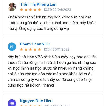
nhiều lĩnh vực khác.
Trần Thị Phong Lan
10:59 22/04/2023
Tại sao nên học VBA tại
Khóa học rất bổ ích nhưng học xong vẫn chỉ viết
Gitiho?
code đơn giản thôi ạ, chắc phải học thêm mấy khóa
nữa ạ. Ứng dụng cao trong công việ
Điều gì tạo nên sự khác biệt để
khóa học lập trình VBA
trong Excel
của Gitiho là chương trình
đào tạo VBA
online
có nhiều học viên theo học nhất:
Pham Thanh Tu
10:54 30/11/2022
Chương trình đào tạo VBA Excel chi tiết, đầy đủ với
hơn 130 bài giảng và 14+ giờ học.
đây là 1 bài học VBA rất bổ ích thầy dạy học có kiến
Dự án + bài tập thực hành chi tiết, đi theo từng
thức rất sâu rộng, mình dù là 1 con gà mờ nhưng sau
chương/phần, giúp người học luôn được thực hành
khi học mình đã học được rất nhiều kỹ năng không
sau khi học.
chỉ là của vba mà còn các môn học khác, lời cuối
Ebook, Add-in kèm theo để người học hiểu được
cảm ơn công ty và các thầy cô đã cung cấp 1 nội
tiềm năng vô hạn của VBA.
dung học rất bổ ích . thanks .
Giảng viên hướng dẫn, giải thích từng code chi tiết -
luôn hiểu những khó khăn của dân văn phòng học
Nguyen Duc Hieu
lập trình VBA Excel.