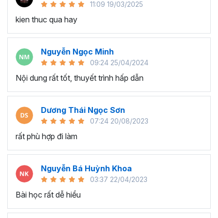
11:09 19/03/2025
người dùng.
kien thuc qua hay
Lập trình sự kiện:
Thành thạo xử lý sự kiện như nút nhấn, thay đổi giá
Nguyễn Ngọc Minh
trị ô, và các sự kiện khác.
09:24 25/04/2024
Tự động hóa các hành động khi có sự kiện xảy ra.
Nội dung rất tốt, thuyết trình hấp dẫn
Tư duy xử lý các bài toán bằng VBA:
Phát triển khả năng tư duy lập trình để giải quyết các
Dương Thái Ngọc Sơn
vấn đề và bài toán cụ thể.
07:24 20/08/2023
Áp dụng các thuật toán và phương pháp lập trình để
rất phù hợp đi làm
giải quyết các thách thức.
Ứng dụng VBA trong công việc thực tế:
Nguyễn Bá Huỳnh Khoa
Áp dụng VBA vào công việc hàng ngày để tối ưu
03:37 22/04/2023
hóa các quy trình làm việc.
Bài học rất dễ hiểu
Tích hợp VBA vào các dự án và giải quyết các vấn
đề thực tế trong lĩnh vực tài chính, quản lý dữ liệu, và