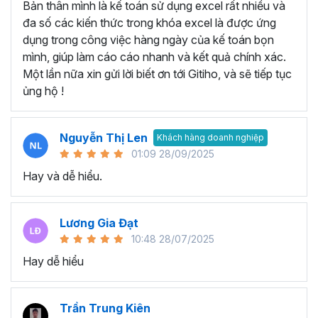
Bản thân mình là kế toán sử dụng excel rất nhiều và
Tạo và quản lý Macro trong Excel.
đa số các kiến thức trong khóa excel là được ứng
Gán Macro vào các nút hoặc các đối tượng khác để
dụng trong công việc hàng ngày của kế toán bọn
kích hoạt chúng.
mình, giúp làm cáo cáo nhanh và kết quả chính xác.
Thành thạo viết code với đối tượng Range, Cell:
Một lần nữa xin gửi lời biết ơn tới Gitiho, và sẽ tiếp tục
ủng hộ !
Đối tượng Range và cách thao tác với dữ liệu trong
các ô Excel.
Thành thạo viết mã để thực hiện các thao tác như
Nguyễn Thị Len
Khách hàng doanh nghiệp
đọc, ghi dữ liệu, định dạng ô.
01:09 28/09/2025
Thành thạo viết code cho Workbook, Worksheet:
Hay và dễ hiểu.
Biết cách tương tác với Workbook và Worksheet.
Viết mã để mở, đóng, lưu trữ Workbook và thực hiện
Lương Gia Đạt
các thao tác trên các Sheet khác nhau.
10:48 28/07/2025
Lập trình Form:
Hay dễ hiểu
Xây dựng giao diện người dùng thông qua việc lập
trình Form.
Trần Trung Kiên
Sử dụng các điều khiển và thực hiện các tương tác