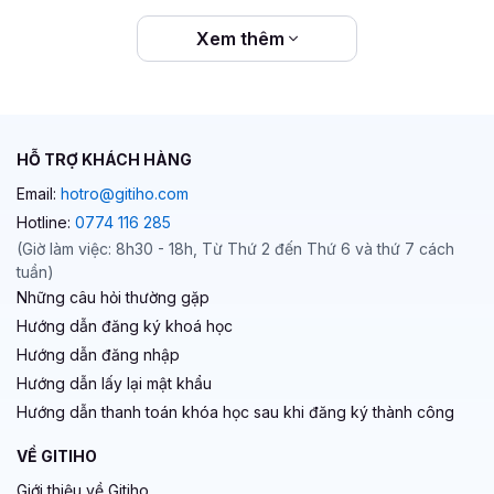
tuyến, bạn sẽ có thể tùy chỉnh tốc độ học tập theo
khả năng của bạn. Bạn có thể dễ dàng ôn lại kiến
Xem thêm
thức mọi lúc bạn muốn.
Cộng đồng học tập:
Thông thường các khóa học
VBA online sẽ có các cộng đồng của khóa học giúp
bạn kết nối và trao đổi kiến thức với các học viên
HỖ TRỢ KHÁCH HÀNG
khác, cũng như nhận được sự hỗ trợ của giảng viên
khóa học hay người hướng dẫn.
Email:
hotro@gitiho.com
Hotline:
0774 116 285
Cuối cùng, khóa học online này dành cho tất cả những ai
(Giờ làm việc: 8h30 - 18h, Từ Thứ 2 đến Thứ 6 và thứ 7 cách
chưa biết học VBA ở đâu ngay cả khi bạn mới bắt đầu làm
tuần)
quen với công cụ này hoặc muốn học nâng cao hơn.
Những câu hỏi thường gặp
Đăng ký học thử ngay và trải nghiệm bạn nhé!
Hướng dẫn đăng ký khoá học
Hướng dẫn đăng nhập
Hướng dẫn lấy lại mật khẩu
Hướng dẫn thanh toán khóa học sau khi đăng ký thành công
VỀ GITIHO
Giới thiệu về Gitiho