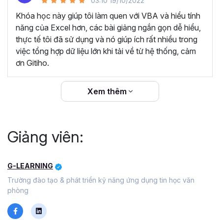
03:10 19/10/2022
Video chất lượng, luôn cập nhật giao diện, kiến thức
mới.
Khóa học này giúp tôi làm quen với VBA và hiểu tính
năng của Excel hơn, các bài giảng ngắn gọn dễ hiểu,
Câu hỏi thường gặp về khóa
thực tế tôi đã sử dụng và nó giúp ích rất nhiều trong
việc tổng hợp dữ liệu lớn khi tải về từ hệ thống, cảm
học Tuyệt đỉnh VBA
ơn Gitiho.
VBA là gì?
Xem thêm
VBA là viết tắt của "Visual Basic for Applications". Đây là
một ngôn ngữ sử dụng để viết các đoạn mã tương tác
trực tiếp với bộ ứng dụng Office của Microsoft, điển hình
Giảng viên:
như Excel, Word, Access và Powerpoint. Bằng việc sử
dụng tính năng Macro trong VBA bạn có thể dễ dàng tự
động hóa các thao tác lặp đi lặp lại, tùy chỉnh lại các ứng
G-LEARNING
dụng Office hay thực hiện các tính năng phức tạp mà các
Trường đào tạo & phát triển kỹ năng ứng dụng tin học văn
tính năng mặc định của Office không có. Nhờ đó giúp bạn
phòng
tiết kiệm tối đa thời gian và gia tăng hiệu suất làm việc.
Tại sao nên học VBA trong giai