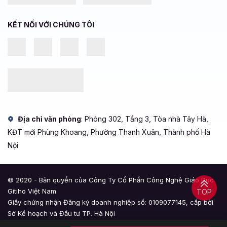
KẾT NỐI VỚI CHÚNG TÔI
Địa chỉ văn phòng
: Phòng 302, Tầng 3, Tòa nhà Tây Hà,
KĐT mới Phùng Khoang, Phường Thanh Xuân, Thành phố Hà
Nội
© 2020 - Bản quyền của Công Ty Cổ Phần Công Nghệ Giáo Dục
Gitiho Việt Nam
TOP
Giấy chứng nhận Đăng ký doanh nghiệp số: 0109077145, cấp bởi
Sở Kế hoạch và Đầu tư TP. Hà Nội
Giấy phép mạng xã hội số: 588, cấp bởi Bộ Thông tin và Truyền