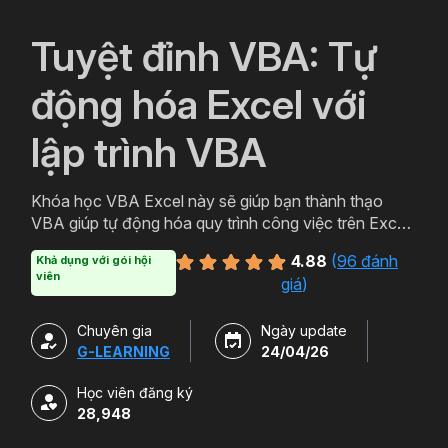
`
Tuyệt đỉnh VBA: Tự
động hóa Excel với
lập trình VBA
Khóa học VBA Excel này sẽ giúp bạn thành thạo
VBA giúp tự động hóa quy trình công việc trên Excel,
tối ưu hiệu quả thời gian, tăng năng suất làm việc.
4.88
(
96 đánh
Khả dụng với gói hội
viên
giá
)
Chuyên gia
Ngày update
G-LEARNING
24/04/26
Học viên đăng ký
28,948