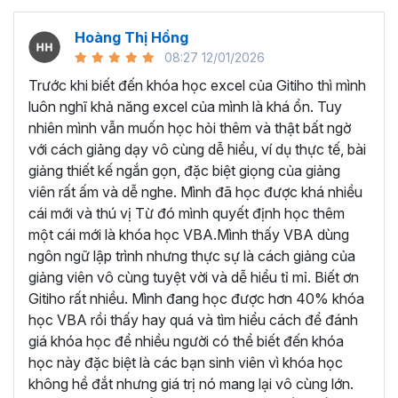
nghiệp, giảng viên
Dương Mạnh Quân
hiểu được những
khó khăn của người học VBA Excel.
Hoàng Thị Hồng
08:27 12/01/2026
Bởi vậy thầy đã đúc kết kiến thức và kinh nghiệm của
mình thành những bài giảng chi tiết, hướng dẫn từng bước
Trước khi biết đến khóa học excel của Gitiho thì mình
một để học viên có thể thành thạo từng phần, trước khi
luôn nghĩ khả năng excel của mình là khá ổn. Tuy
giảng dạy về tư duy và phương pháp để xử lý các bài toán
nhiên mình vẫn muốn học hỏi thêm và thật bất ngờ
tự động hóa công việc, quy trình trên VBA Excel.
với cách giảng dạy vô cùng dễ hiểu, ví dụ thực tế, bài
giảng thiết kế ngắn gọn, đặc biệt giọng của giảng
Những kiến thức được học
viên rất ấm và dễ nghe. Mình đã học được khá nhiều
trong khóa học VBA này:
cái mới và thú vị Từ đó mình quyết định học thêm
một cái mới là khóa học VBA.Mình thấy VBA dùng
Nắm vững kiến thức nền tảng về VBA:
ngôn ngữ lập trình nhưng thực sự là cách giảng của
giảng viên vô cùng tuyệt vời và dễ hiểu tỉ mỉ. Biết ơn
Hiểu rõ cú pháp, nguyên tắc làm việc và các khái
Gitiho rất nhiều. Mình đang học được hơn 40% khóa
niệm cơ bản của VBA.
học VBA rồi thấy hay quá và tìm hiểu cách để đánh
Thành thạo việc khai báo biến, sử dụng hằng số, và
giá khóa học để nhiều người có thể biết đến khóa
quản lý bộ nhớ.
học này đặc biệt là các bạn sinh viên vì khóa học
Thành thạo cách sử dụng Macro:
không hề đắt nhưng giá trị nó mang lại vô cùng lớn.