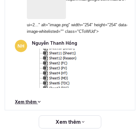
tuyến, bạn sẽ có thể tùy chỉnh tốc độ học tập theo
khả năng của bạn. Bạn có thể dễ dàng ôn lại kiến
thức mọi lúc bạn muốn.
Cộng đồng học tập:
Thông thường các khóa học
ui=2..." alt="image.png" width="254" height="254" data-
image-whitelisted="" class="CToWUd">
VBA online sẽ có các cộng đồng của khóa học giúp
bạn kết nối và trao đổi kiến thức với các học viên
Nguyễn Thanh Hồng
khác, cũng như nhận được sự hỗ trợ của giảng viên
khóa học hay người hướng dẫn.
Cuối cùng, khóa học online này dành cho tất cả những ai
chưa biết học VBA ở đâu ngay cả khi bạn mới bắt đầu làm
quen với công cụ này hoặc muốn học nâng cao hơn.
Đăng ký học thử ngay và trải nghiệm bạn nhé!
Xem thêm
Xem thêm