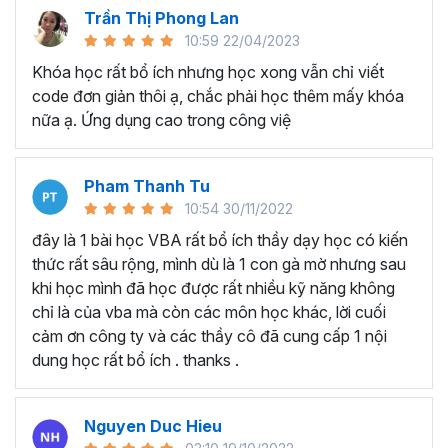
nhiều lĩnh vực khác.
Trần Thị Phong Lan
10:59 22/04/2023
Tại sao nên học VBA tại
Khóa học rất bổ ích nhưng học xong vẫn chỉ viết
Gitiho?
code đơn giản thôi ạ, chắc phải học thêm mấy khóa
nữa ạ. Ứng dụng cao trong công việ
Điều gì tạo nên sự khác biệt để
khóa học lập trình VBA
trong Excel
của Gitiho là chương trình
đào tạo VBA
online
có nhiều học viên theo học nhất:
Pham Thanh Tu
10:54 30/11/2022
Chương trình đào tạo VBA Excel chi tiết, đầy đủ với
hơn 130 bài giảng và 14+ giờ học.
đây là 1 bài học VBA rất bổ ích thầy dạy học có kiến
Dự án + bài tập thực hành chi tiết, đi theo từng
thức rất sâu rộng, mình dù là 1 con gà mờ nhưng sau
chương/phần, giúp người học luôn được thực hành
khi học mình đã học được rất nhiều kỹ năng không
sau khi học.
chỉ là của vba mà còn các môn học khác, lời cuối
Ebook, Add-in kèm theo để người học hiểu được
cảm ơn công ty và các thầy cô đã cung cấp 1 nội
tiềm năng vô hạn của VBA.
dung học rất bổ ích . thanks .
Giảng viên hướng dẫn, giải thích từng code chi tiết -
luôn hiểu những khó khăn của dân văn phòng học
Nguyen Duc Hieu
lập trình VBA Excel.