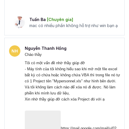
Học VBA từ cơ bản đến nâng cao mang lại nhiều lợi ích
cho người học. Dưới đây là một vài ưu điểm điển hình như
Tuấn Ba
[Chuyên gia]
mac có nhiều phần không hỗ trợ như win bạn ạ
Linh hoạt trong việc học tập:
Các khóa học VBA
trực tuyến cho phép bạn thoải mái lựa chọn nơi và
giờ bạn muốn học. Bạn có thể lựa chọn học tập
theo lịch trình cá nhân, trên bất cứ thiết bị nào chỉ
Nguyễn Thanh Hồng
Chào thầy
cần có kết nối internet là được.
Tiết kiệm chi phí:
Các khóa học VBA có chi phí
Tôi có một vấn đề nhờ thầy giúp đỡ
khá thấp so chỉ bằng 1/5 thậm chí 1/10 so với các
- Máy tính của tôi không hiểu sao khi mở một file excel
bất kỳ có chứa hoặc không chứa VBA thì trong file nó tự
khóa học VBA Offline nhưng vẫn đảm bảo chất
có 1 Project tên "Mypersonnel.xls" như hình bên dưới.
lượng cho học viên nhờ vào việc hỗ trợ liên tục trong
Và tôi không làm cách nào để xóa nó đi được. Nó làm
suốt quá trình học tập.
phiền khi mình lưu dữ liệu,
Đa dạng tùy chọn học tập:
Trên môi trường trực
Xin nhờ thầy giúp đỡ cách xóa Project đó với ạ
tuyến bạn có thể lựa chọn các khóa học từ nhiều
nền tảng khác nhau phù hợp với trình độ, mục tiêu
và sở thích cá nhân của bạn.
Học tập theo tốc độ cá nhân:
Việc học VBA trực
https://mail.google.com/mail/u/0?