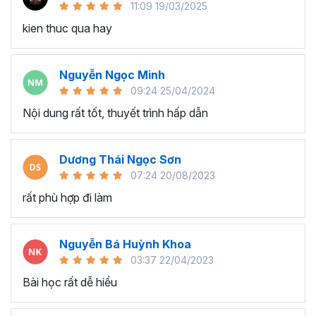
11:09 19/03/2025
người dùng.
kien thuc qua hay
Lập trình sự kiện:
Thành thạo xử lý sự kiện như nút nhấn, thay đổi giá
Nguyễn Ngọc Minh
trị ô, và các sự kiện khác.
09:24 25/04/2024
Tự động hóa các hành động khi có sự kiện xảy ra.
Nội dung rất tốt, thuyết trình hấp dẫn
Tư duy xử lý các bài toán bằng VBA:
Phát triển khả năng tư duy lập trình để giải quyết các
Dương Thái Ngọc Sơn
vấn đề và bài toán cụ thể.
07:24 20/08/2023
Áp dụng các thuật toán và phương pháp lập trình để
rất phù hợp đi làm
giải quyết các thách thức.
Ứng dụng VBA trong công việc thực tế:
Nguyễn Bá Huỳnh Khoa
Áp dụng VBA vào công việc hàng ngày để tối ưu
03:37 22/04/2023
hóa các quy trình làm việc.
Bài học rất dễ hiểu
Tích hợp VBA vào các dự án và giải quyết các vấn
đề thực tế trong lĩnh vực tài chính, quản lý dữ liệu, và