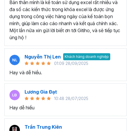
Bản thân mình là kế toán sử dụng excel rất nhiều và
Tạo và quản lý Macro trong Excel.
đa số các kiến thức trong khóa excel là được ứng
Gán Macro vào các nút hoặc các đối tượng khác để
dụng trong công việc hàng ngày của kế toán bọn
kích hoạt chúng.
mình, giúp làm cáo cáo nhanh và kết quả chính xác.
Thành thạo viết code với đối tượng Range, Cell:
Một lần nữa xin gửi lời biết ơn tới Gitiho, và sẽ tiếp tục
ủng hộ !
Đối tượng Range và cách thao tác với dữ liệu trong
các ô Excel.
Thành thạo viết mã để thực hiện các thao tác như
Nguyễn Thị Len
Khách hàng doanh nghiệp
đọc, ghi dữ liệu, định dạng ô.
01:09 28/09/2025
Thành thạo viết code cho Workbook, Worksheet:
Hay và dễ hiểu.
Biết cách tương tác với Workbook và Worksheet.
Viết mã để mở, đóng, lưu trữ Workbook và thực hiện
Lương Gia Đạt
các thao tác trên các Sheet khác nhau.
10:48 28/07/2025
Lập trình Form:
Hay dễ hiểu
Xây dựng giao diện người dùng thông qua việc lập
trình Form.
Trần Trung Kiên
Sử dụng các điều khiển và thực hiện các tương tác