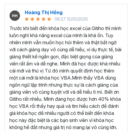
nghiệp, giảng viên
Dương Mạnh Quân
hiểu được những
khó khăn của người học VBA Excel.
Hoàng Thị Hồng
08:27 12/01/2026
Bởi vậy thầy đã đúc kết kiến thức và kinh nghiệm của
mình thành những bài giảng chi tiết, hướng dẫn từng bước
Trước khi biết đến khóa học excel của Gitiho thì mình
một để học viên có thể thành thạo từng phần, trước khi
luôn nghĩ khả năng excel của mình là khá ổn. Tuy
giảng dạy về tư duy và phương pháp để xử lý các bài toán
nhiên mình vẫn muốn học hỏi thêm và thật bất ngờ
tự động hóa công việc, quy trình trên VBA Excel.
với cách giảng dạy vô cùng dễ hiểu, ví dụ thực tế, bài
giảng thiết kế ngắn gọn, đặc biệt giọng của giảng
Những kiến thức được học
viên rất ấm và dễ nghe. Mình đã học được khá nhiều
trong khóa học VBA này:
cái mới và thú vị Từ đó mình quyết định học thêm
một cái mới là khóa học VBA.Mình thấy VBA dùng
Nắm vững kiến thức nền tảng về VBA:
ngôn ngữ lập trình nhưng thực sự là cách giảng của
giảng viên vô cùng tuyệt vời và dễ hiểu tỉ mỉ. Biết ơn
Hiểu rõ cú pháp, nguyên tắc làm việc và các khái
Gitiho rất nhiều. Mình đang học được hơn 40% khóa
niệm cơ bản của VBA.
học VBA rồi thấy hay quá và tìm hiểu cách để đánh
Thành thạo việc khai báo biến, sử dụng hằng số, và
giá khóa học để nhiều người có thể biết đến khóa
quản lý bộ nhớ.
học này đặc biệt là các bạn sinh viên vì khóa học
Thành thạo cách sử dụng Macro:
không hề đắt nhưng giá trị nó mang lại vô cùng lớn.