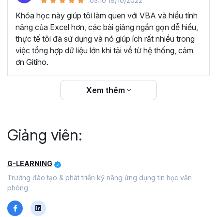
03:10 19/10/2022
Video chất lượng, luôn cập nhật giao diện, kiến thức
mới.
Khóa học này giúp tôi làm quen với VBA và hiểu tính
năng của Excel hơn, các bài giảng ngắn gọn dễ hiểu,
Câu hỏi thường gặp về khóa
thực tế tôi đã sử dụng và nó giúp ích rất nhiều trong
việc tổng hợp dữ liệu lớn khi tải về từ hệ thống, cảm
học Tuyệt đỉnh VBA
ơn Gitiho.
VBA là gì?
Xem thêm
VBA là viết tắt của "Visual Basic for Applications". Đây là
một ngôn ngữ sử dụng để viết các đoạn mã tương tác
trực tiếp với bộ ứng dụng Office của Microsoft, điển hình
Giảng viên:
như Excel, Word, Access và Powerpoint. Bằng việc sử
dụng tính năng Macro trong VBA bạn có thể dễ dàng tự
động hóa các thao tác lặp đi lặp lại, tùy chỉnh lại các ứng
G-LEARNING
dụng Office hay thực hiện các tính năng phức tạp mà các
Trường đào tạo & phát triển kỹ năng ứng dụng tin học văn
tính năng mặc định của Office không có. Nhờ đó giúp bạn
phòng
tiết kiệm tối đa thời gian và gia tăng hiệu suất làm việc.
Tại sao nên học VBA trong giai