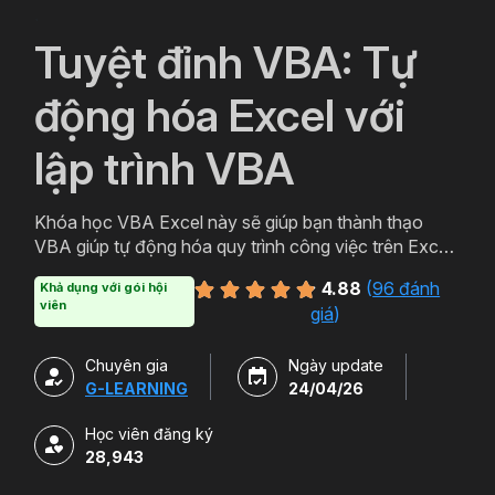
`
Tuyệt đỉnh VBA: Tự
động hóa Excel với
lập trình VBA
Khóa học VBA Excel này sẽ giúp bạn thành thạo
VBA giúp tự động hóa quy trình công việc trên Excel,
tối ưu hiệu quả thời gian, tăng năng suất làm việc.
4.88
(
96 đánh
Khả dụng với gói hội
viên
giá
)
Chuyên gia
Ngày update
G-LEARNING
24/04/26
Học viên đăng ký
28,943