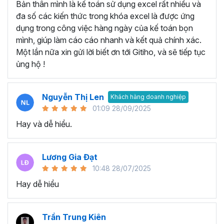
Bản thân mình là kế toán sử dụng excel rất nhiều và
Tạo và quản lý Macro trong Excel.
đa số các kiến thức trong khóa excel là được ứng
Gán Macro vào các nút hoặc các đối tượng khác để
dụng trong công việc hàng ngày của kế toán bọn
kích hoạt chúng.
mình, giúp làm cáo cáo nhanh và kết quả chính xác.
Thành thạo viết code với đối tượng Range, Cell:
Một lần nữa xin gửi lời biết ơn tới Gitiho, và sẽ tiếp tục
ủng hộ !
Đối tượng Range và cách thao tác với dữ liệu trong
các ô Excel.
Thành thạo viết mã để thực hiện các thao tác như
Nguyễn Thị Len
Khách hàng doanh nghiệp
đọc, ghi dữ liệu, định dạng ô.
01:09 28/09/2025
Thành thạo viết code cho Workbook, Worksheet:
Hay và dễ hiểu.
Biết cách tương tác với Workbook và Worksheet.
Viết mã để mở, đóng, lưu trữ Workbook và thực hiện
Lương Gia Đạt
các thao tác trên các Sheet khác nhau.
10:48 28/07/2025
Lập trình Form:
Hay dễ hiểu
Xây dựng giao diện người dùng thông qua việc lập
trình Form.
Trần Trung Kiên
Sử dụng các điều khiển và thực hiện các tương tác