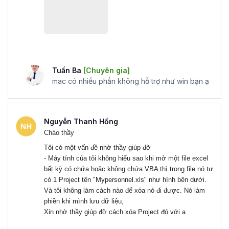
thể làm việc trong lĩnh vực phát triển phần mềm và
ứng dụng, đặc biệt trong việc xây dựng các ứng
dụng tùy chỉnh và tích hợp với các ứng dụng
Microsoft Office.
Chuyên viên tài chính và kế toán:
Trong lĩnh vực
tài chính và kế toán, VBA có thể được sử dụng để
Tuấn Ba
[Chuyên gia]
tối ưu hóa việc tính toán, phân tích dữ liệu tài chính,
mac có nhiều phần không hỗ trợ như win bạn ạ
và xử lý các thủ tục liên quan đến báo cáo tài chính.
Chuyên viên dự án:
Người thành thạo VBA có thể
đóng vai trò quan trọng trong việc tối ưu hóa dự án,
Nguyễn Thanh Hồng
tạo các công cụ quản lý dự án, đánh giá tiến độ và
Chào thầy
theo dõi hiệu suất dự án.
Tôi có một vấn đề nhờ thầy giúp đỡ
Giảng dạy và đào tạo VBA:
Nếu bạn đam mê chia
- Máy tính của tôi không hiểu sao khi mở một file excel
sẻ kiến thức và kỹ năng của mình, bạn có thể trở
bất kỳ có chứa hoặc không chứa VBA thì trong file nó tự
thành giảng viên hoặc huấn luyện viên dạy VBA cho
có 1 Project tên "Mypersonnel.xls" như hình bên dưới.
những người khác.
Và tôi không làm cách nào để xóa nó đi được. Nó làm
phiền khi mình lưu dữ liệu,
Lợi ích khi học lập trình VBA
Xin nhờ thầy giúp đỡ cách xóa Project đó với ạ
online là gì?