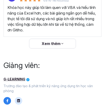
03:10 19/10/2022
Video chất lượng, luôn cập nhật giao diện, kiến thức
mới.
Khóa học này giúp tôi làm quen với VBA và hiểu tính
năng của Excel hơn, các bài giảng ngắn gọn dễ hiểu,
Câu hỏi thường gặp về khóa
thực tế tôi đã sử dụng và nó giúp ích rất nhiều trong
việc tổng hợp dữ liệu lớn khi tải về từ hệ thống, cảm
học Tuyệt đỉnh VBA
ơn Gitiho.
VBA là gì?
Xem thêm
VBA là viết tắt của "Visual Basic for Applications". Đây là
một ngôn ngữ sử dụng để viết các đoạn mã tương tác
trực tiếp với bộ ứng dụng Office của Microsoft, điển hình
Giảng viên:
như Excel, Word, Access và Powerpoint. Bằng việc sử
dụng tính năng Macro trong VBA bạn có thể dễ dàng tự
động hóa các thao tác lặp đi lặp lại, tùy chỉnh lại các ứng
G-LEARNING
dụng Office hay thực hiện các tính năng phức tạp mà các
Trường đào tạo & phát triển kỹ năng ứng dụng tin học văn
tính năng mặc định của Office không có. Nhờ đó giúp bạn
phòng
tiết kiệm tối đa thời gian và gia tăng hiệu suất làm việc.
Tại sao nên học VBA trong giai