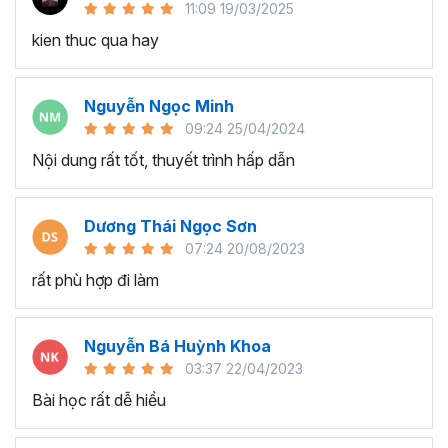
11:09 19/03/2025
người dùng.
kien thuc qua hay
Lập trình sự kiện:
Thành thạo xử lý sự kiện như nút nhấn, thay đổi giá
Nguyễn Ngọc Minh
trị ô, và các sự kiện khác.
09:24 25/04/2024
Tự động hóa các hành động khi có sự kiện xảy ra.
Nội dung rất tốt, thuyết trình hấp dẫn
Tư duy xử lý các bài toán bằng VBA:
Phát triển khả năng tư duy lập trình để giải quyết các
Dương Thái Ngọc Sơn
vấn đề và bài toán cụ thể.
07:24 20/08/2023
Áp dụng các thuật toán và phương pháp lập trình để
rất phù hợp đi làm
giải quyết các thách thức.
Ứng dụng VBA trong công việc thực tế:
Nguyễn Bá Huỳnh Khoa
Áp dụng VBA vào công việc hàng ngày để tối ưu
03:37 22/04/2023
hóa các quy trình làm việc.
Bài học rất dễ hiểu
Tích hợp VBA vào các dự án và giải quyết các vấn
đề thực tế trong lĩnh vực tài chính, quản lý dữ liệu, và