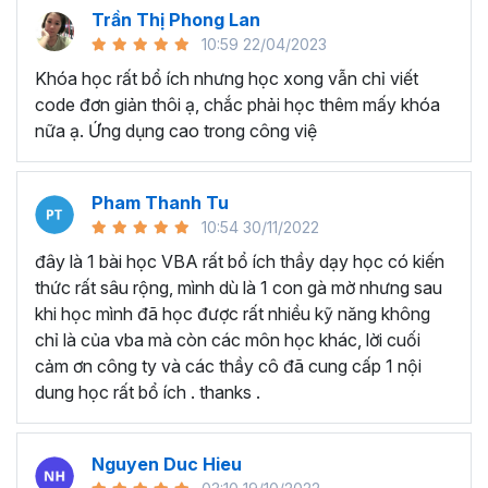
nhiều lĩnh vực khác.
Trần Thị Phong Lan
10:59 22/04/2023
Tại sao nên học VBA tại
Khóa học rất bổ ích nhưng học xong vẫn chỉ viết
Gitiho?
code đơn giản thôi ạ, chắc phải học thêm mấy khóa
nữa ạ. Ứng dụng cao trong công việ
Điều gì tạo nên sự khác biệt để
khóa học lập trình VBA
trong Excel
của Gitiho là chương trình
đào tạo VBA
online
có nhiều học viên theo học nhất:
Pham Thanh Tu
10:54 30/11/2022
Chương trình đào tạo VBA Excel chi tiết, đầy đủ với
hơn 130 bài giảng và 14+ giờ học.
đây là 1 bài học VBA rất bổ ích thầy dạy học có kiến
Dự án + bài tập thực hành chi tiết, đi theo từng
thức rất sâu rộng, mình dù là 1 con gà mờ nhưng sau
chương/phần, giúp người học luôn được thực hành
khi học mình đã học được rất nhiều kỹ năng không
sau khi học.
chỉ là của vba mà còn các môn học khác, lời cuối
Ebook, Add-in kèm theo để người học hiểu được
cảm ơn công ty và các thầy cô đã cung cấp 1 nội
tiềm năng vô hạn của VBA.
dung học rất bổ ích . thanks .
Giảng viên hướng dẫn, giải thích từng code chi tiết -
luôn hiểu những khó khăn của dân văn phòng học
Nguyen Duc Hieu
lập trình VBA Excel.