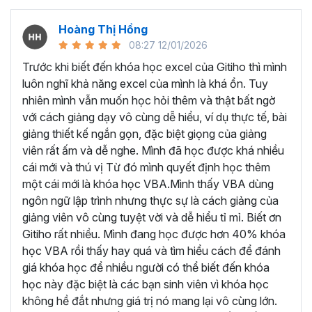
nghiệp, giảng viên
Dương Mạnh Quân
hiểu được những
khó khăn của người học VBA Excel.
Hoàng Thị Hồng
08:27 12/01/2026
Bởi vậy thầy đã đúc kết kiến thức và kinh nghiệm của
mình thành những bài giảng chi tiết, hướng dẫn từng bước
Trước khi biết đến khóa học excel của Gitiho thì mình
một để học viên có thể thành thạo từng phần, trước khi
luôn nghĩ khả năng excel của mình là khá ổn. Tuy
giảng dạy về tư duy và phương pháp để xử lý các bài toán
nhiên mình vẫn muốn học hỏi thêm và thật bất ngờ
tự động hóa công việc, quy trình trên VBA Excel.
với cách giảng dạy vô cùng dễ hiểu, ví dụ thực tế, bài
giảng thiết kế ngắn gọn, đặc biệt giọng của giảng
Những kiến thức được học
viên rất ấm và dễ nghe. Mình đã học được khá nhiều
trong khóa học VBA này:
cái mới và thú vị Từ đó mình quyết định học thêm
một cái mới là khóa học VBA.Mình thấy VBA dùng
Nắm vững kiến thức nền tảng về VBA:
ngôn ngữ lập trình nhưng thực sự là cách giảng của
giảng viên vô cùng tuyệt vời và dễ hiểu tỉ mỉ. Biết ơn
Hiểu rõ cú pháp, nguyên tắc làm việc và các khái
Gitiho rất nhiều. Mình đang học được hơn 40% khóa
niệm cơ bản của VBA.
học VBA rồi thấy hay quá và tìm hiểu cách để đánh
Thành thạo việc khai báo biến, sử dụng hằng số, và
giá khóa học để nhiều người có thể biết đến khóa
quản lý bộ nhớ.
học này đặc biệt là các bạn sinh viên vì khóa học
Thành thạo cách sử dụng Macro:
không hề đắt nhưng giá trị nó mang lại vô cùng lớn.