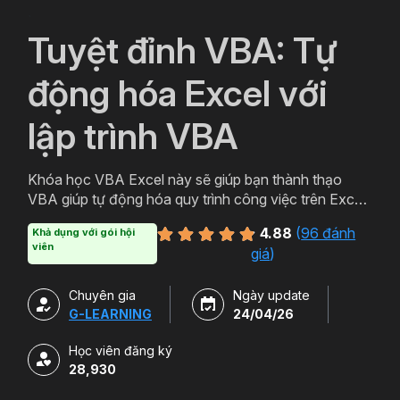
`
Tuyệt đỉnh VBA: Tự
động hóa Excel với
lập trình VBA
Khóa học VBA Excel này sẽ giúp bạn thành thạo
VBA giúp tự động hóa quy trình công việc trên Excel,
tối ưu hiệu quả thời gian, tăng năng suất làm việc.
4.88
(
96 đánh
Khả dụng với gói hội
viên
giá
)
Chuyên gia
Ngày update
G-LEARNING
24/04/26
Học viên đăng ký
28,930