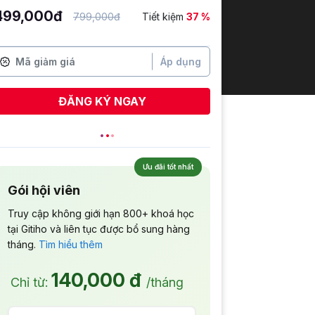
499,000đ
799,000đ
Tiết kiệm
37 %
Áp dụng
ĐĂNG KÝ NGAY
Nguyễn Mai Lê
vừa đăng ký
Ưu đãi tốt nhất
Gói hội viên
Truy cập không giới hạn 800+ khoá học
tại Gitiho và liên tục được bổ sung hàng
tháng.
Tìm hiểu thêm
140,000 đ
Chỉ từ:
/tháng