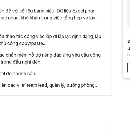
 đề với số liệu bảng biểu: Dữ liệu Excel phân
khác nhau, khó khăn trong việc tổng hợp và làm
hao tác công việc lặp đi lặp lại: định dạng, lập
Đ
 thủ công copy/paste...
G
h
các phần mềm hỗ trợ riêng đáp ứng yêu cầu công
 trong đầu nghĩ đến.
l để hỏi khi cần.
n các vị trí team lead, quản lý, trưởng phòng..