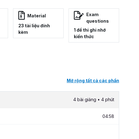
Exam
Material
questions
23 tài liệu đính
1 đề thi ghi nhớ
kèm
kiến thức
Mở rộng tất cả các phần
4 bài giảng • 4 phút
04:58