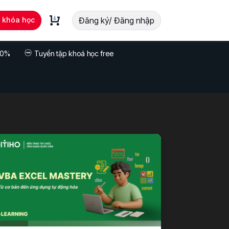
t khóa học
Đăng ký/ Đăng nhập
 70%
Tuyển tập khoá học free