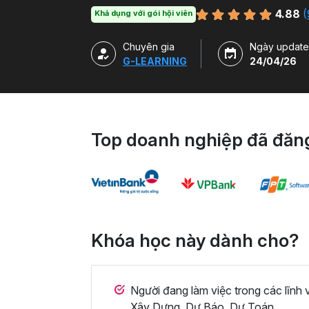
4.88
(
Khả dụng với gói hội viên
Chuyên gia
Ngày update
G-LEARNING
24/04/26
Top doanh nghiệp đã đăng
Khóa học này dành cho?
Người đang làm việc trong các lĩnh
Xây Dựng, Dự Báo, Dự Toán,...