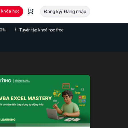
t khóa học
Đăng ký/ Đăng nhập
 70%
Tuyển tập khoá học free