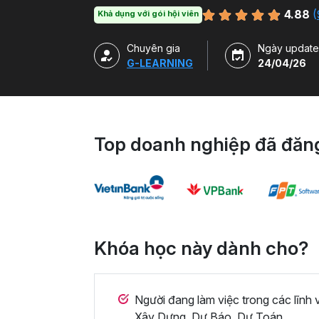
4.88
(
Khả dụng với gói hội viên
Chuyên gia
Ngày update
G-LEARNING
24/04/26
Top doanh nghiệp đã đăng
Khóa học này dành cho?
Người đang làm việc trong các lĩnh
Xây Dựng, Dự Báo, Dự Toán,...