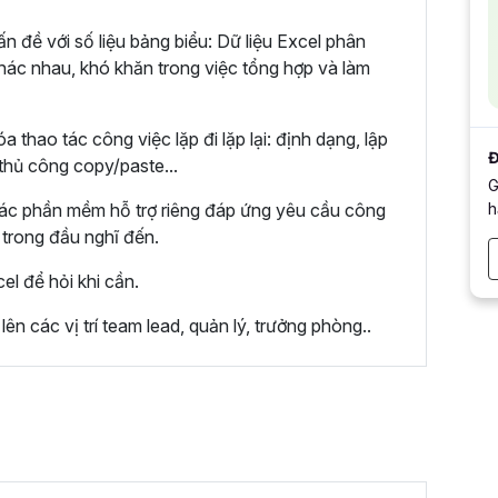
 đề với số liệu bảng biểu: Dữ liệu Excel phân
khác nhau, khó khăn trong việc tổng hợp và làm
hao tác công việc lặp đi lặp lại: định dạng, lập
Đ
 thủ công copy/paste...
G
h
các phần mềm hỗ trợ riêng đáp ứng yêu cầu công
 trong đầu nghĩ đến.
l để hỏi khi cần.
n các vị trí team lead, quản lý, trưởng phòng..