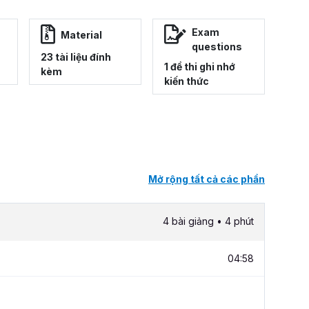
Exam
Material
questions
23 tài liệu đính
1 đề thi ghi nhớ
kèm
kiến thức
Mở rộng tất cả các phần
4 bài giảng • 4 phút
04:58