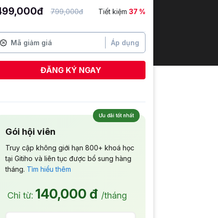
499,000đ
799,000đ
Tiết kiệm
37 %
Áp dụng
ĐĂNG KÝ NGAY
Lê Trung Kiên
vừa đăng ký
Ưu đãi tốt nhất
Gói hội viên
Truy cập không giới hạn 800+ khoá học
tại Gitiho và liên tục được bổ sung hàng
tháng.
Tìm hiểu thêm
140,000 đ
Chỉ từ:
/tháng