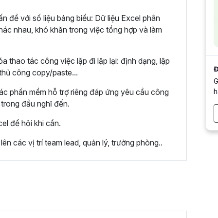
 đề với số liệu bảng biểu: Dữ liệu Excel phân
khác nhau, khó khăn trong việc tổng hợp và làm
hao tác công việc lặp đi lặp lại: định dạng, lập
Đ
 thủ công copy/paste...
G
h
các phần mềm hỗ trợ riêng đáp ứng yêu cầu công
 trong đầu nghĩ đến.
l để hỏi khi cần.
n các vị trí team lead, quản lý, trưởng phòng..