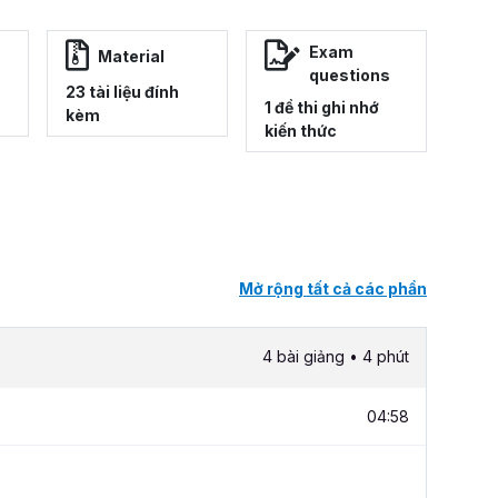
Exam
Material
questions
23 tài liệu đính
1 đề thi ghi nhớ
kèm
kiến thức
Mở rộng tất cả các phần
4 bài giảng • 4 phút
04:58