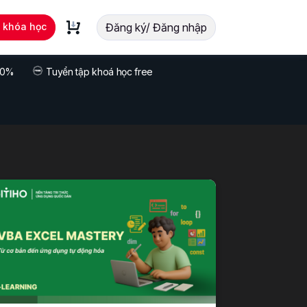
t khóa học
Đăng ký/ Đăng nhập
 70%
Tuyển tập khoá học free