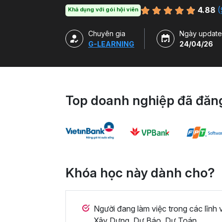
4.88
(
Khả dụng với gói hội viên
Chuyên gia
Ngày update
G-LEARNING
24/04/26
Top doanh nghiệp đã đăng
Khóa học này dành cho?
Người đang làm việc trong các lĩnh
Xây Dựng, Dự Báo, Dự Toán,...