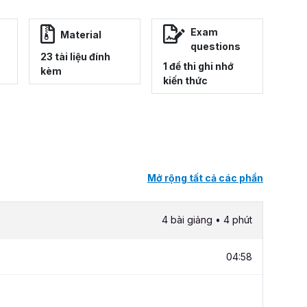
Exam
Material
questions
23 tài liệu đính
1 đề thi ghi nhớ
kèm
kiến thức
Mở rộng tất cả các phần
4 bài giảng • 4 phút
04:58