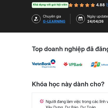
4.88
(
Khả dụng với gói hội viên
Chuyên gia
Ngày update
G-LEARNING
24/04/26
Top doanh nghiệp đã đăng
Khóa học này dành cho?
Người đang làm việc trong các lĩnh
Xây Dựng, Dự Báo, Dự Toán,...