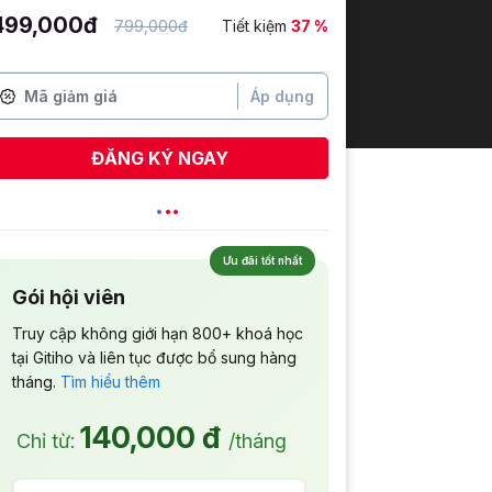
499,000đ
799,000đ
Tiết kiệm
37 %
Áp dụng
ĐĂNG KÝ NGAY
Mỹ Xuân
vừa đăng ký
Ưu đãi tốt nhất
Gói hội viên
Truy cập không giới hạn 800+ khoá học
tại Gitiho và liên tục được bổ sung hàng
tháng.
Tìm hiểu thêm
140,000 đ
Chỉ từ:
/tháng