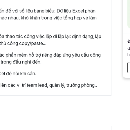
 đề với số liệu bảng biểu: Dữ liệu Excel phân
khác nhau, khó khăn trong việc tổng hợp và làm
hao tác công việc lặp đi lặp lại: định dạng, lập
Đ
 thủ công copy/paste...
G
h
các phần mềm hỗ trợ riêng đáp ứng yêu cầu công
 trong đầu nghĩ đến.
l để hỏi khi cần.
n các vị trí team lead, quản lý, trưởng phòng..