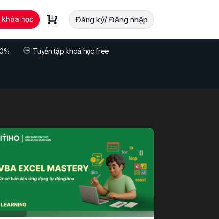
t khóa học
Đăng ký/ Đăng nhập
 70%
Tuyển tập khoá học free