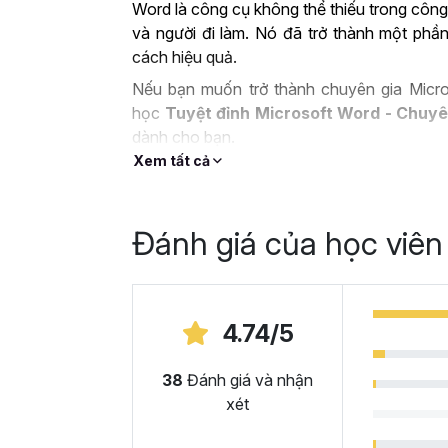
Word là công cụ không thể thiếu trong công
và người đi làm. Nó đã trở thành một phần
cách hiệu quả.
Nếu bạn muốn trở thành chuyên gia Micro
học
Tuyệt đỉnh Microsoft Word - Chuyê
dành cho bạn.
Xem tất cả
ỨNG DỤNG CỦA MIC
CÔNG VIỆC
Đánh giá của học viên
Microsoft Word là công cụ làm việc vô cù
cung cấp các tính năng và chức năng hữu íc
số ứng dụng như:
4.74/5
Soạn thảo văn bản từ cơ bản đến nâng
văn bản chuyên nghiệp trong nhiều ngành
38
Đánh giá và nhận
chính và nhiều lĩnh vực khác. Với Microsof
xét
nghiệp như bài luận, báo cáo, bài giảng, tài 
Tạo biểu đồ và làm báo cáo:
Microsoft Wo