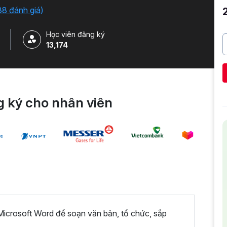
38 đánh giá
)
Học viên đăng ký
13,174
 ký cho nhân viên
icrosoft Word để soạn văn bản, tổ chức, sắp