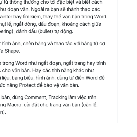
ự từ thông thường cho tới đặc biệt và biết cách
hư đoạn văn. Ngoài ra bạn sẽ thành thạo các
ainter hay tìm kiếm, thay thế văn bản trong Word.
hụt lề, ngắt dòng, dấu đoạn, khoảng cách giữa
ring), đánh dấu (bullet) tự động.
ư hình ảnh, chèn bảng và thao tác với bảng từ cơ
ửa Shape.
 trong Word như ngắt đoạn, ngắt trang hay trình
c cho văn bản. Hay các tính năng khác như
 liệu, bảng biểu, hình ảnh, dùng từ điển Word để
hức năng Protect để bảo vệ văn bản.
n bản, dùng Comment, Tracking làm việc trên
g Macro, cài đặt cho trang văn bản (căn lề,
n).