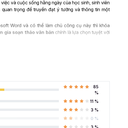
 việc và cuộc sống hằng ngày của học sinh, sinh viên
 quan trọng để truyền đạt ý tưởng và thông tin một
soft Word và có thể làm chủ công cụ này thì khóa
n gia soạn thảo văn bản
chính là lựa chọn tuyệt vời
ROSOFT WORD TRONG
ng quan trọng trong nhiều ngành nghề hiện nay. Nó
h để soạn thảo, biên tập tài liệu… Có thể kể đến một
85
%
 cao:
Microsoft Word là công cụ chính để soạn thảo
11 %
 nghề khác nhau như luật, kế toán, giáo dục, hành
3 %
t Word, người dùng có thể tạo ra các tài liệu chuyên
liệu giáo dục, bài kiểm tra và hợp đồng.
0 %
rd cung cấp các tính năng cho phép bạn tạo biển đồ
3 %