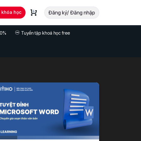
t khóa học
Đăng ký/ Đăng nhập
 70%
Tuyển tập khoá học free