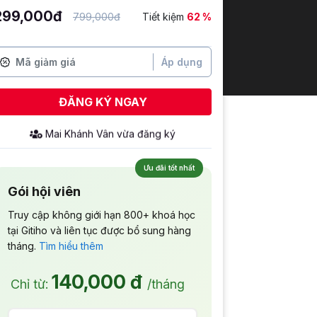
299,000đ
799,000đ
Tiết kiệm
62 %
Áp dụng
ĐĂNG KÝ NGAY
Mai Khánh Vân
vừa đăng ký
Ưu đãi tốt nhất
Gói hội viên
Truy cập không giới hạn 800+ khoá học
tại Gitiho và liên tục được bổ sung hàng
tháng.
Tìm hiểu thêm
140,000 đ
Chỉ từ:
/tháng