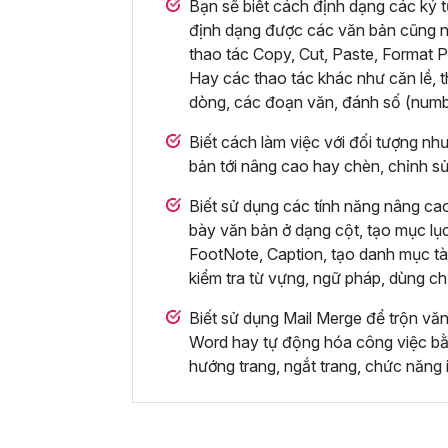
Bạn sẽ biết cách định dạng các ký t
định dạng được các văn bản cũng n
thao tác Copy, Cut, Paste, Format P
Hay các thao tác khác như căn lề, t
dòng, các đoạn văn, đánh số (numbe
Biết cách làm việc với đối tượng nh
bản tới nâng cao hay chèn, chỉnh s
Biết sử dụng các tính năng nâng cao
bày văn bản ở dạng cột, tạo mục lụ
FootNote, Caption, tạo danh mục tài
kiểm tra từ vựng, ngữ pháp, dùng c
Biết sử dụng Mail Merge để trộn vă
Word hay tự động hóa công việc bằn
hướng trang, ngắt trang, chức năng i