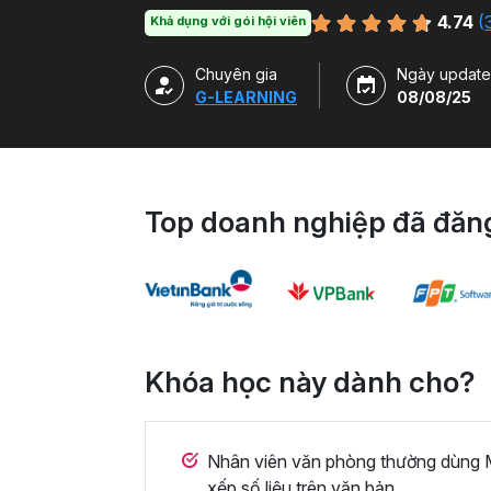
chuyên môn.
4.74
(
Khả dụng với gói hội viên
Chuyên gia
Ngày update
G-LEARNING
08/08/25
Top doanh nghiệp đã đăng
Khóa học này dành cho?
Nhân viên văn phòng thường dùng M
xếp số liệu trên văn bản.