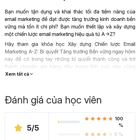
Bạn muốn tận dụng và khai thác tối đa tiềm năng của
email marketing để đạt được tăng trưởng kinh doanh bền
vững mà tốn ít chi phí? Bạn muốn thiết lập và xây dựng
một chiến lược email marketing hiệu quả từ A->Z?
Hãy tham gia khóa học Xây dựng Chiến lược Email
Marketing A-Z: Bí quyết Tăng trưởng Bền vững ngay hôm
nay để có trong tay những bí quyết thành công và trở
thành chuyên gia hàng đầu trong lĩnh vực này cùng
Gitiho.
Xem tất cả
NỘI DUNG BẠN HỌC ĐƯỢC TRONG KHÓA HỌC
EMAIL MARKETING A-Z
Đánh giá của học viên
Khóa học có thời lượng là 2 tiếng 46 phút học tập, bạn sẽ
được học hệ thống kiến thức CHI TIẾT và ĐẦY ĐỦ bao
gồm:
100
%
NẮM ĐƯỢC KIẾN THỨC CƠ BẢN VỀ EMAIL
5/5
MARKETING:
Bạn sẽ được học các kiến thức căn
0 %