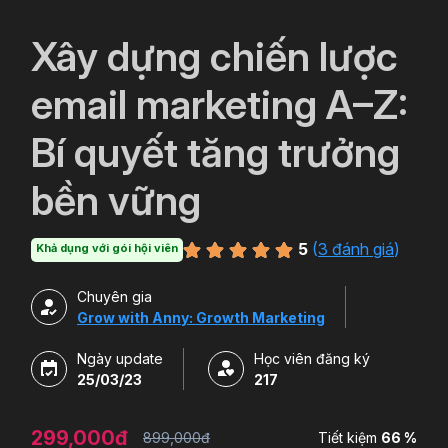
`
Xây dựng chiến lược
email marketing A–Z:
Bí quyết tăng trưởng
bền vững
5
(
3 đánh giá
)
Khả dụng với gói hội viên
Chuyên gia
Grow with Anny: Growth Marketing
Ngày update
Học viên đăng ký
25/03/23
217
299,000đ
899,000đ
Tiết kiệm
66 %