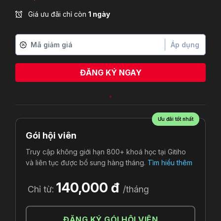
Giá ưu đãi chỉ còn
1 ngày
Áp dụng
ĐĂNG KÝ NGAY
Ưu đãi tốt nhất
Gói hội viên
Truy cập không giới hạn 800+ khoá học tại Gitiho
và liên tục được bổ sung hàng tháng.
Tìm hiểu thêm
140,000 đ
Chỉ từ:
/tháng
ĐĂNG KÝ GÓI HỘI VIÊN