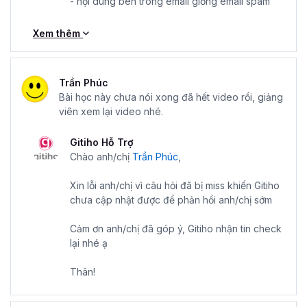
- nội dung bên trong email giống email spam
được Gitiho cung cấp giấy chứng nhận đã hoàn thành
khóa học. Đây là giấy chứng nhận cực kỳ uy tín của
Xem thêm
Gitiho giúp bạn khẳng định được chuyên môn cũng như
kỹ năng của mình và gây được ấn tượng tốt với nhà tuyển
dụng bởi sự ham học hỏi.
Trần Phúc
Khóa học Xây dựng Chiến lược Email Marketing A-Z:
Bài học này chưa nói xong đã hết video rồi, giảng
viên xem lại video nhé.
Bí quyết Tăng trưởng Bền vững là cơ hội tuyệt vời để
bạn chiếm lĩnh kiến thức và nắm bắt bí quyết để
Gitiho Hỗ Trợ
thành công trong lĩnh vực email marketing. Đăng ký
Chào anh/chị
Trần Phúc
,
khóa học Email Marketing ngay hôm nay để bắt đầu
hành trình của bạn trong việc tăng doanh số bán
Xin lỗi anh/chị vì câu hỏi đã bị miss khiến Gitiho
hàng và tiếp cận khách hàng tiềm năng.
chưa cập nhật được để phản hồi anh/chị sớm
Cảm ơn anh/chị đã góp ý, Gitiho nhận tin check
lại nhé ạ
Thân!