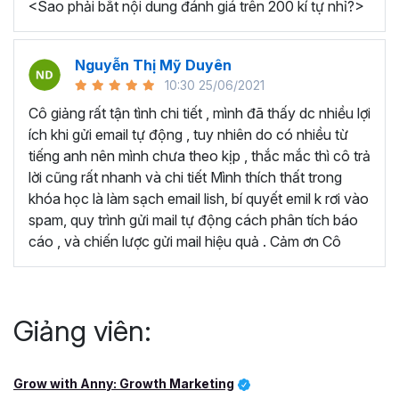
<Sao phải bắt nội dung đánh giá trên 200 kí tự nhỉ?>
dựng mối quan hệ với khách hàng và tạo nhu cầu.
HƯỚNG DẪN XÂY DỰNG CHIẾN LƯỢC EMAIL
AUTOMATION:
Bạn sẽ học được cách tự động
Nguyễn Thị Mỹ Duyên
hóa doanh thu cũng như trải nghiệm khách hàng
10:30 25/06/2021
HƯỚNG DẪN XÂY DỰNG CHIẾN LƯỢC EMAIL
Cô giảng rất tận tình chi tiết , mình đã thấy dc nhiều lợi
ANALYTICS:
Bạn sẽ học được cách báo cáo, phân
ích khi gửi email tự động , tuy nhiên do có nhiều từ
tích chiến lược và tối ưu hóa để đạt hiệu quả cao.
tiếng anh nên mình chưa theo kịp , thắc mắc thì cô trả
Giảng viên sẽ dạy bạn cách sử dụng template để tạo
lời cũng rất nhanh và chi tiết Mình thích thất trong
UTM, tên chiến dịch; cách tạo Pivot Table…
khóa học là làm sạch email lish, bí quyết emil k rơi vào
CHIẾN LƯỢC EMAIL MARKETING NÂNG CAO:
spam, quy trình gửi mail tự động cách phân tích báo
Giảng viên sẽ hướng dẫn bạn cách tự động hóa nội
cáo , và chiến lược gửi mail hiệu quả . Cảm ơn Cô
dung với hệ thống gợi ý, hành trình tự động chéo
kênh và tạo hành trình tự động chéo kênh…
BẠN ĐƯỢC GÌ SAU KHI HỌC XONG KHÓA HỌC EMAIL
Giảng viên:
MARKETING?
Với gần 3 tiếng học tập, bạn sẽ được mở mang kiến thức
và biết đâu bạn sẽ trầm trồ với những kiến thức mà khóa
Grow with Anny: Growth Marketing
học mang lại.