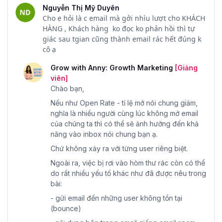
Sau khi học xong tôi có tự thiết kế được chiến lược
Nguyễn Thị Mỹ Duyên
email marketing cho doanh nghiệp, công ty của mình
Cho e hỏi là c email mà gởi nhìu lượt cho KHÁCH
HÀNG , Khách hàng ko đọc ko phản hồi thì tự
không?
giác sau tgian cũng thành email rác hết đúng k
Với 51 bài giảng CHI TIẾT, HỮU ÍCH trong khóa học sẽ
cô ạ
giúp bạn hiểu được cách để thực hiện Email marketing
Grow with Anny: Growth Marketing
[Giảng
đến với khách hàng như thế nào. Qua đó, bạn sẽ nắm
viên]
được cách tự mình thiết kế chiến lược email marketing cho
Chào bạn,
doanh nghiệp và công ty của mình từ A->Z.
Nếu như Open Rate - tỉ lệ mở nói chung giảm,
Tôi có được hỏi chuyên gia về những kiến thức trong
nghĩa là nhiều người cùng lúc không mở email
khóa học Email Marketing không?
của chúng ta thì có thể sẽ ảnh hưởng đến khả
năng vào inbox nói chung bạn ạ.
Nếu có bất kỳ thắc mắc, câu hỏi nào cần chuyên gia giải
đáp liên quan đến bài học, bạn có thể để lại câu hỏi ngay
Chứ không xảy ra với từng user riêng biệt.
dưới video để giảng viên hoặc các bạn trợ giảng tại Gitiho
Ngoài ra, việc bị rơi vào hòm thư rác còn có thể
trả lời trong vòng 8 tiếng làm việc.
do rất nhiều yếu tố khác như đã được nêu trong
bài:
Tôi có được nhận giấy chứng nhận sau khi hoàn
- gửi email đến những user không tồn tại
thành khóa học không?
(bounce)
Có, học viên nào sau khi hoàn thành xong khóa học sẽ