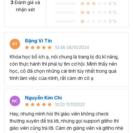
bản về email marketing, tìm hiểu về 3 dạng chiến
3
Đánh giá và
0 %
dịch trong email marketing, các tiêu chí và hướng
nhận xét
0 %
dẫn chọn nền tảng để thực hiện gửi email
0 %
marketing…
BẬT MÍ CÁCH ĐỂ GỬI EMAIL THÀNH CÔNG ĐẾN
INBOX NGƯỜI DÙNG:
Bạn biết những bước cần làm
Đặng Vi Tín
khi bắt đầu gửi email marketing, chiến lược và hướng
10:48 08/10/2024
dẫn warm-up địa chỉ Ip mới khi thay đổi nền tảng gửi
Khóa học bổ ích ạ, nói chung là trang bị đủ kĩ năng,
email marketing, xử lý các sự cố liên quan đến Email
còn thực hành thì phải tự tìm cơ hội. Mình thấy nên
Deliverability. Ngoài ra giảng viên sẽ hướng dẫn bạn
học, cô đã chọn những cái tinh túy nhất trong quá
các cài đặt Xác Thực - Domain Authentication, IP
trình làm việc của mình, rất cảm ơn cô ạ
Reputation & Blacklist và Google Postmaster.
HƯỚNG DẪN XÂY DỰNG CHIẾN LƯỢC EMAIL
LIST:
Bạn sẽ học được cách tạo trải nghiệm thu
Nguyễn Kim Chi
thập lead trên website với 4 loại Pop-up, cách thu
10:20 11/11/2022
thập thông tin người dùng và cách để làm sạch cũng
Hay, nhưng mình hỏi thì giáo viên không check
như giữ sạch email list.
thường xuyên để trả lời, nhưng gọi support gitiho thì
HƯỚNG DẪN XÂY DỰNG CHIẾN LƯỢC GỬI
giáo viên cũng trả lời. Cám ơn giảng viên và gitiho nhé
EMAIL NEWSLETTER:
Bạn sẽ học được cách xây