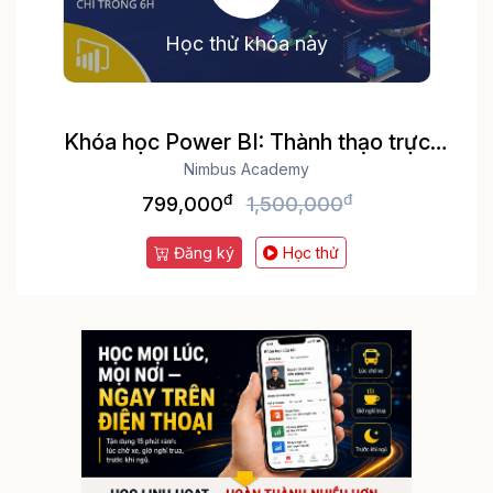
Học thử khóa này
Khóa học Power BI: Thành thạo trực
quan hóa và Phân tích dữ liệu
Nimbus Academy
đ
đ
799,000
1,500,000
Đăng ký
Học thử