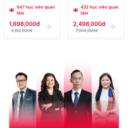
647 học viên quan
432 học viên quan
tâm
tâm
1,698,000đ
2,498,000đ
5,192,000đ
7,094,000đ