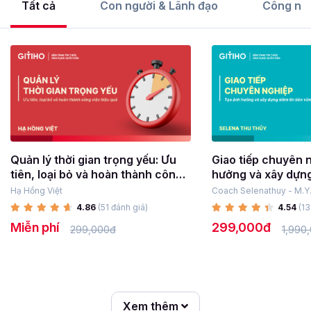
Tất cả
Con người & Lãnh đạo
Công ngh
Quản lý thời gian trọng yếu: Ưu
Giao tiếp chuyên 
tiên, loại bỏ và hoàn thành công
hưởng và xây dựng
việc hiệu quả
vững
Hạ Hồng Việt
Coach Selenathuy - M.Y
4.86
(51 đánh giá)
4.54
(13
Miễn phí
299,000đ
299,000đ
1,990
Xem thêm