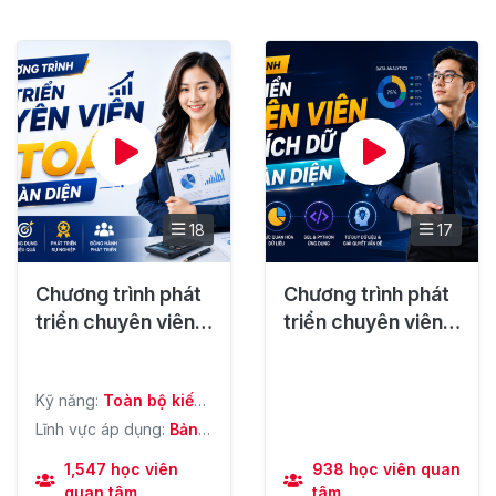
18
17
Chương trình phát
Chương trình phát
triển chuyên viên
triển chuyên viên
kế toàn toàn diện
phân tích dữ liệu
toàn diện
Kỹ năng:
Toàn bộ kiến
thức về Kế toán tài
Lĩnh vực áp dụng:
Bản
chính mà bất kỳ Kế
tin cập nhật các Chính
toán viên nào cũng
sách Kế toán hàng
1,547 học viên
938 học viên quan
cần trang bị, Bản chất
tuần độc quyền từ
quan tâm
tâm