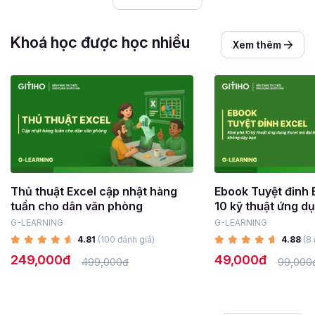
Khoá học được học nhiều
Xem thêm
Thủ thuật Excel cập nhật hàng
Ebook Tuyệt đỉnh 
tuần cho dân văn phòng
10 kỹ thuật ứng d
đại học không dạy
G-LEARNING
G-LEARNING
4.81
(100 đánh giá)
4.88
(8 
249,000đ
49,000đ
499,000đ
99,000