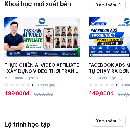
Khoá học mới xuất bản
Xem thêm
THỰC CHIẾN AI VIDEO AFFILIATE
FACEBOOK ADS M
–XÂY DỰNG VIDEO THỜI TRANG
TỰ CHẠY RA ĐƠN
BẰNG AI TỪ A-Z
Minh Dương Agency
Minh Dương Agency
0
(0 đánh giá)
0
(0 đán
499,000đ
449,000đ
699,000đ
699,
Xem thêm
Lộ trình học tập