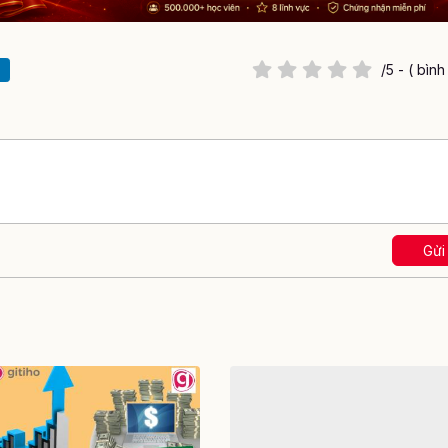
/5 - ( bìn
Gửi