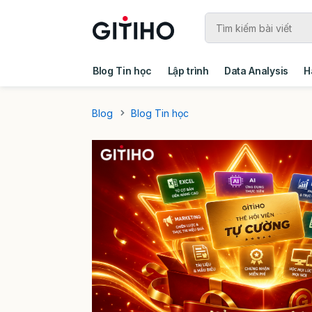
Blog Tin học
Lập trình
Data Analysis
H
Câu chuyện khách hàng
Ebook - Template 
Blog
Blog Tin học