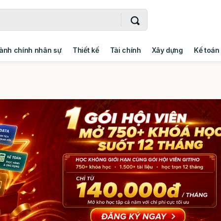
ành chính nhân sự
Thiết kế
Tài chính
Xây dựng
Kế toán
- Addin
Ngoại ngữ