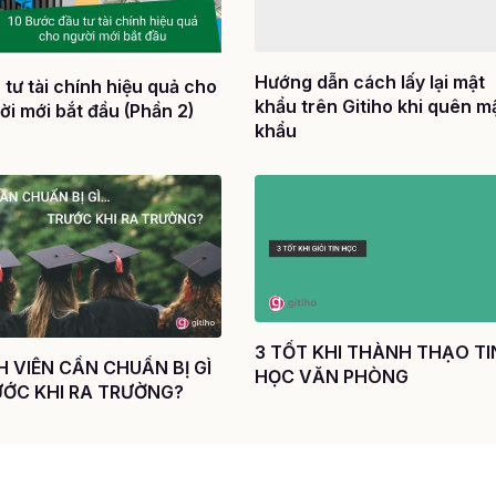
Hướng dẫn cách lấy lại mật
 tư tài chính hiệu quả cho
khẩu trên Gitiho khi quên m
ời mới bắt đầu (Phần 2)
khẩu
3 TỐT KHI THÀNH THẠO TI
H VIÊN CẦN CHUẨN BỊ GÌ
HỌC VĂN PHÒNG
ỚC KHI RA TRƯỜNG?