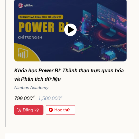
Khóa học Power BI: Thành thạo trực quan hóa
và Phân tích dữ liệu
Nimbus Academy
đ
đ
799,000
1,500,000
Đăng ký
Học thử