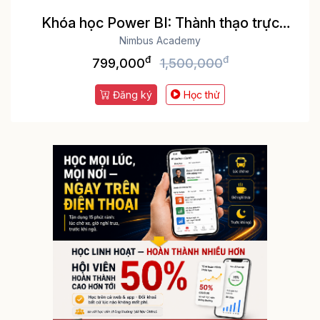
Khóa học Power BI: Thành thạo trực
quan hóa và Phân tích dữ liệu
Nimbus Academy
đ
đ
799,000
1,500,000
Đăng ký
Học thử