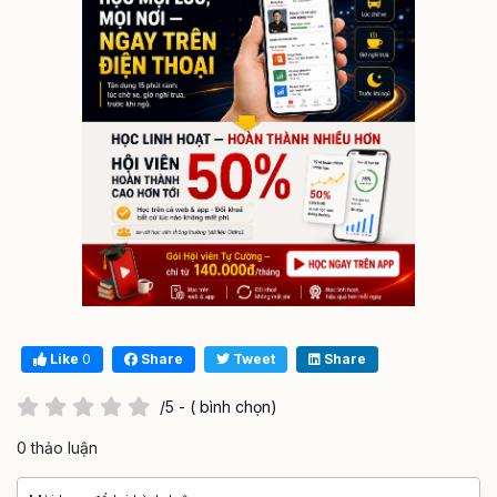
Like
0
Share
Tweet
Share
/5 - ( bình chọn)
0 thảo luận