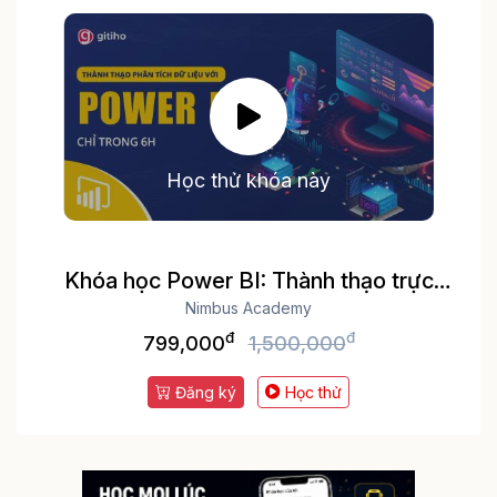
Học thử khóa này
Khóa học Power BI: Thành thạo trực
quan hóa và Phân tích dữ liệu
Nimbus Academy
đ
đ
799,000
1,500,000
Đăng ký
Học thử