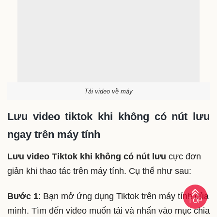
qua bên trái để tìm đến mục có “
dấu ba chấm”
.
TOP