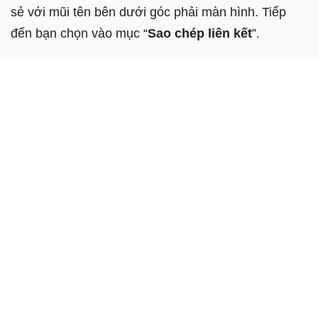
Nhấn vào dấu ba chấm
Bước 6
: Bạn chọn vào mục “
Tiktok Pro iOS 12
” để
có thể tải video về. Khi thao tác hoàn tất bạn dễ
dàng xem nội dung tại thư viện ảnh.