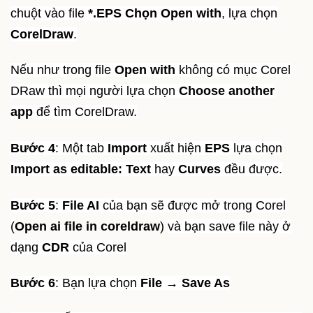
chuột vào file
*.EPS Chọn Open with
, lựa chọn
CorelDraw
.
Nếu như trong file
Open with
không có mục Corel
DRaw thì mọi người lựa chọn
Choose another
app
để tìm CorelDraw.
Bước 4
: Một tab
Import
xuất hiện
EPS
lựa
chọn
Import as
editable: Text
hay
Curves
đều được.
Bước 5
:
File AI
của bạn sẽ được mở trong Corel
(
Open ai file in coreldraw
)
và bạn save file này ở
dạng
CDR
của Corel
Bước 6
: Bạn lựa chọn
File → Save As