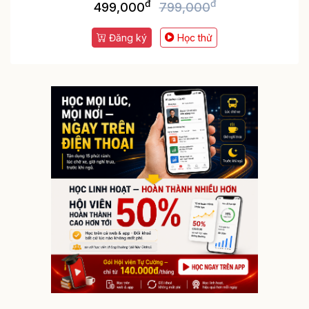
đ
đ
499,000
799,000
Đăng ký
Học thử