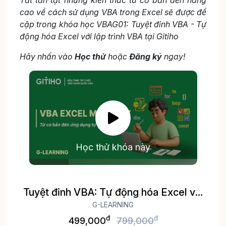
cao về cách sử dụng VBA trong Excel sẽ được đề
cập trong khóa học VBAG01: Tuyệt đỉnh VBA - Tự
động hóa Excel với lập trình VBA tại Gitiho
Hãy nhấn vào
Học thử
hoặc
Đăng ký
ngay!
Học thử khóa này
Tuyệt đỉnh VBA: Tự động hóa Excel với
lập trình VBA
G-LEARNING
đ
đ
499,000
799,000