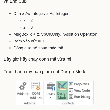
và End Sub
Dim x As Integer, z As Integer
x = 2
z = 3
MsgBox x + z, vbOKOnly, “Addition Operator”
Bấm vào nút lưu
Đóng cửa sổ soạn thảo mã
Bây giờ hãy chạy đoạn mã vừa rồi
Trên thanh ruy băng, tìm nút Design Mode