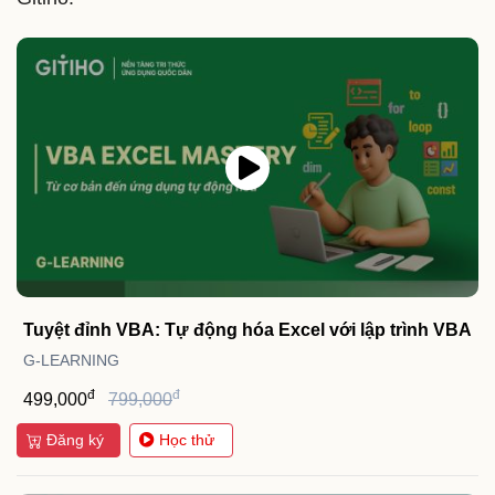
Tuyệt đỉnh VBA: Tự động hóa Excel với lập trình VBA
G-LEARNING
đ
đ
499,000
799,000
Đăng ký
Học thử