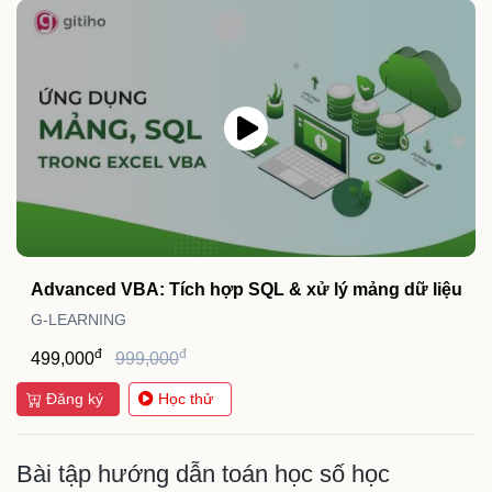
Advanced VBA: Tích hợp SQL & xử lý mảng dữ liệu
G-LEARNING
đ
đ
499,000
999,000
Đăng ký
Học thử
Bài tập hướng dẫn toán học số học