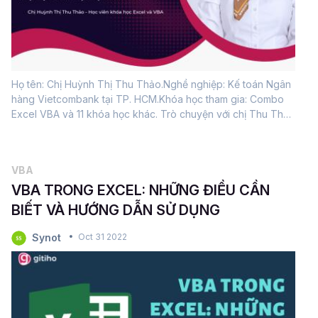
Họ tên: Chị Huỳnh Thị Thu Thảo.Nghề nghiệp: Kế toán Ngân
hàng Vietcombank tại TP. HCM.Khóa học tham gia: Combo
Excel VBA và 11 khóa học khác. Trò chuyện với chị Thu Thảo
- học viên khóa học Combo Excel và VBA cùng 11 khóa học
nữa - hiện đang làm Kế Toán Ngân Hàng...
VBA
VBA TRONG EXCEL: NHỮNG ĐIỀU CẦN
BIẾT VÀ HƯỚNG DẪN SỬ DỤNG
Synot
Oct 31 2022