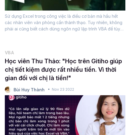
Sử dụng Excel trong công việc là điều cơ bản mà hầu hết
các nhân viên văn phòng cần thành thạo. Tuy nhiên, không
phải ai cũng biết cách dùng ngôn ngữ lập trình VBA để tùy
biến và điều khiển các chức năng của Excel.Nhờ VBA, bạn
có thể thực hiện các...
VBA
Học viên Thu Thảo: "Học trên Gitiho giúp
chị tiết kiệm được rất nhiều tiền. Vì thời
gian đối với chị là tiền!"
Bùi Huy Thành
Nov 23 2022