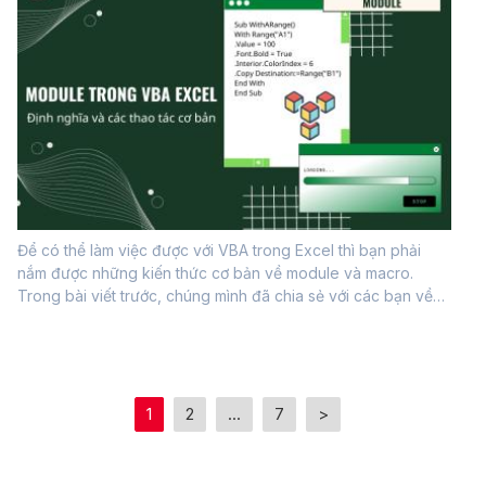
Để có thể làm việc được với VBA trong Excel thì bạn phải
nắm được những kiến thức cơ bản về module và macro.
Trong bài viết trước, chúng mình đã chia sẻ với các bạn về
macro trong VBA, còn trong bài viết này hãy cùng tìm hiểu
về module và các thao tác...
1
2
...
7
>