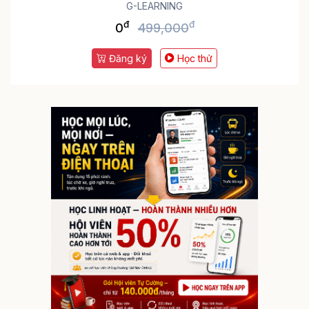
G-LEARNING
đ
đ
0
499,000
Đăng ký
Học thử