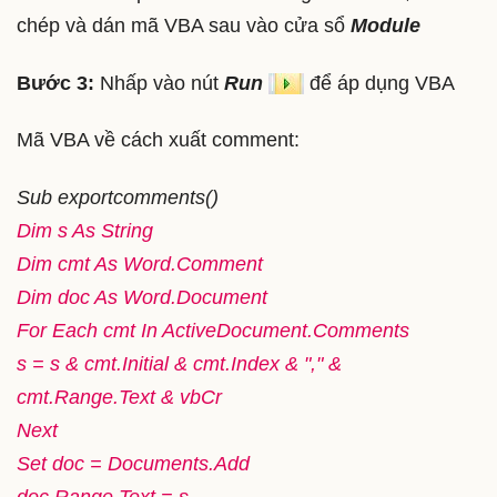
chép và dán mã VBA sau vào cửa sổ
Module
Bước 3:
Nhấp vào nút
Run
để áp dụng VBA
Mã VBA về cách xuất comment:
Sub exportcomments()
Dim s As String
Dim cmt As Word.Comment
Dim doc As Word.Document
For Each cmt In ActiveDocument.Comments
s = s & cmt.Initial & cmt.Index & "," &
cmt.Range.Text & vbCr
Next
Set doc = Documents.Add
doc.Range.Text = s