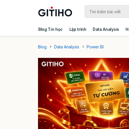
Blog Tin học
Lập trình
Data Analysis
H
Câu chuyện khách hàng
Ebook - Template 
Blog
Data Analysis
Power BI