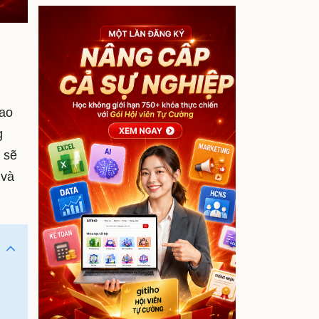
sao
g
 sẽ
 và