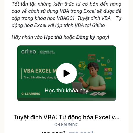
Tất tần tật những kiến thức từ cơ bản đến nâng
cao về cách sử dụng VBA trong Excel sẽ được đề
cập trong khóa học VBAG01: Tuyệt đỉnh VBA - Tự
động hóa Excel với lập trình VBA tại Gitiho
Hãy nhấn vào
Học thử
hoặc
Đăng ký
ngay!
Học thử khóa này
Tuyệt đỉnh VBA: Tự động hóa Excel với
lập trình VBA
G-LEARNING
đ
đ