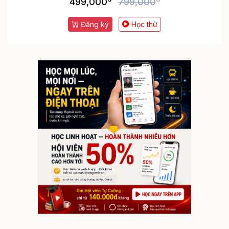
499,000
799,000
Đăng ký
Học thử