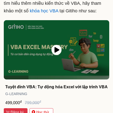
tìm hiểu thêm nhiều kiến thức về VBA, hãy tham
khảo một số
khóa học VBA
tại Gitiho như sau:
Tuyệt đỉnh VBA: Tự động hóa Excel với lập trình VBA
G-LEARNING
đ
đ
499,000
799,000
Đăng ký
Học thử