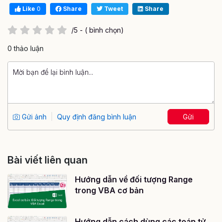
Like
0
Share
Tweet
Share
/5 - ( bình chọn)
0 thảo luận
Gửi ảnh
Quy định đăng bình luận
Gửi
Bài viết liên quan
Hướng dẫn về đối tượng Range
trong VBA cơ bản
Hướng dẫn cách dùng các toán tử