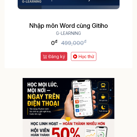
Nhập môn Word cùng Gitiho
G-LEARNING
đ
đ
0
499,000
Đăng ký
Học thử