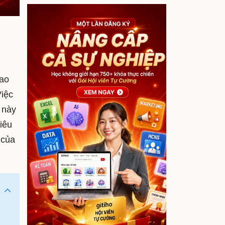
sao
Việc
 này
iêu
 của