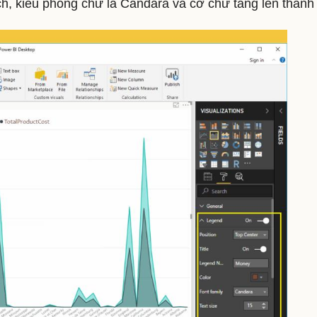
, kiểu phông chữ là Candara và cỡ chữ tăng lên thành