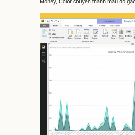
Money, Color chuyển thành màu đỏ gạch