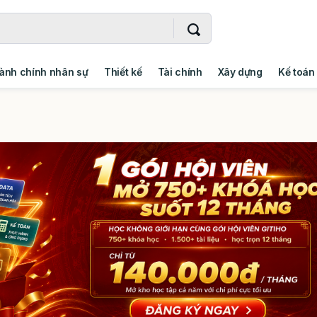
ành chính nhân sự
Thiết kế
Tài chính
Xây dựng
Kế toán
- Addin
Ngoại ngữ