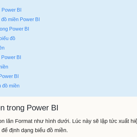
g Power BI
u đồ miền Power BI
trong Power BI
biểu đồ
iền
n Power BI
miền
 Power BI
u đồ miền
n trong Power BI
n lăn Format như hình dưới. Lúc này sẽ lập tức xuất hi
 để định dạng biểu đồ miền.