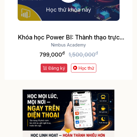
Học thử khóa này
Khóa học Power BI: Thành thạo trực
quan hóa và Phân tích dữ liệu
Nimbus Academy
đ
đ
799,000
1,500,000
Đăng ký
Học thử