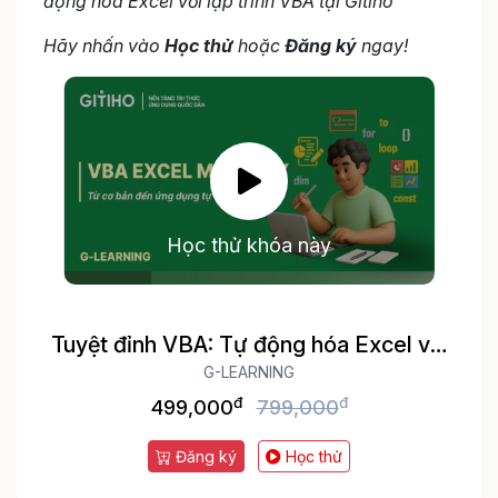
động hóa Excel với lập trình VBA tại Gitiho
Hãy nhấn vào
Học thử
hoặc
Đăng ký
ngay!
Học thử khóa này
Tuyệt đỉnh VBA: Tự động hóa Excel với
lập trình VBA
G-LEARNING
đ
đ
499,000
799,000
Đăng ký
Học thử