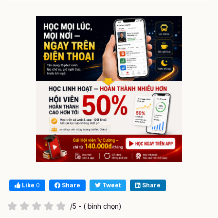
Like
0
Share
Tweet
Share
/5 - ( bình chọn)