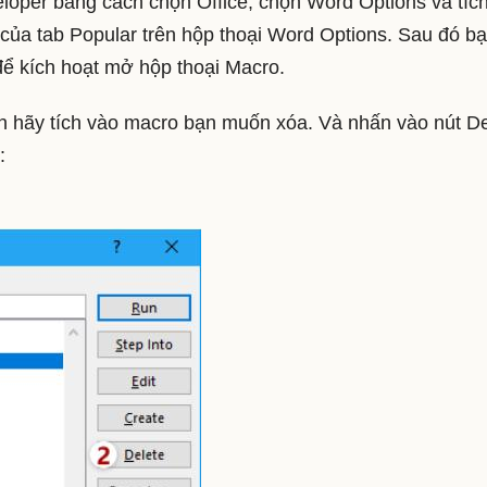
loper bằng cách chọn Office, chọn Word Options và tíc
của tab Popular trên hộp thoại Word Options. Sau đó b
ể kích hoạt mở hộp thoại Macro.
n hãy tích vào macro bạn muốn xóa. Và nhấn vào nút De
: