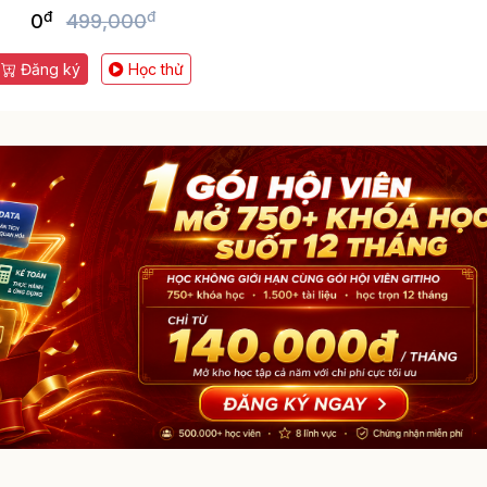
đ
đ
0
499,000
Đăng ký
Học thử