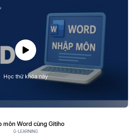
Học thử khóa này
 môn Word cùng Gitiho
G-LEARNING