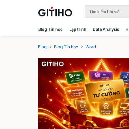
Blog Tin học
Lập trình
Data Analysis
H
Câu chuyện khách hàng
Ebook - Template 
Blog
Blog Tin học
Word