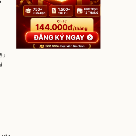
ỏ
iệu
i