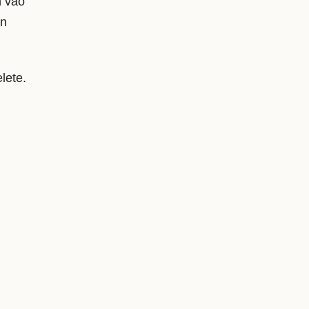
h vào
ạn
lete.