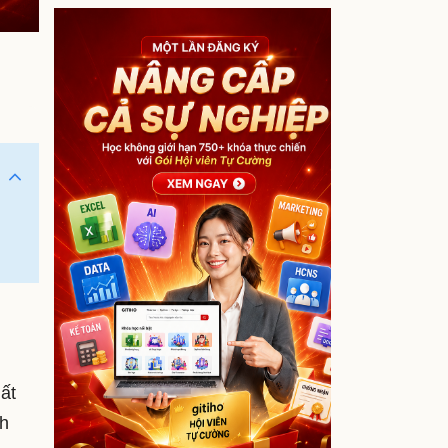
ất
nh