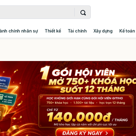
ành chính nhân sự
Thiết kế
Tài chính
Xây dựng
Kế toán
- Addin
Ngoại ngữ