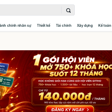
ành chính nhân sự
Thiết kế
Tài chính
Xây dựng
Kế toán
- Addin
Ngoại ngữ