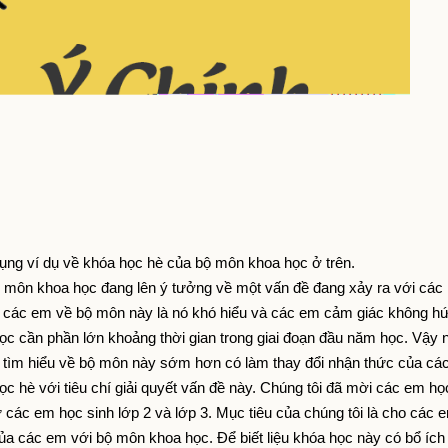
ụng ví dụ về khóa học hè của bộ môn khoa học ở trên.
ộ môn khoa học đang lên ý tưởng về một vấn đề đang xảy ra với các 
a các em về bộ môn này là nó khó hiểu và các em cảm giác không hứ
c cần phần lớn khoảng thời gian trong giai đoạn đầu năm học. Vậy n
em tìm hiểu về bộ môn này sớm hơn có làm thay đổi nhận thức của các
ọc hè với tiêu chí giải quyết vấn đề này. Chúng tôi đã mời các em học
 các em học sinh lớp 2 và lớp 3. Mục tiêu của chúng tôi là cho các em
 các em với bộ môn khoa học. Để biết liệu khóa học này có bổ ích 