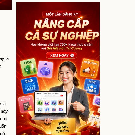
y là 
 
là 
này, 
ong 
uốn 
có, 