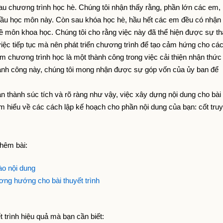
u chương trình học hè. Chúng tôi nhận thấy rằng, phần lớn các em, 
đầu học môn này. Còn sau khóa học hè, hầu hết các em đều có nhận 
ề môn khoa học. Chúng tôi cho rằng việc này đã thể hiện được sự th
việc tiếp tục mà nên phát triển chương trình để tạo cảm hứng cho cá
m chương trình học là một thành công trong việc cải thiện nhận thức 
ành công này, chúng tôi mong nhận được sự góp vốn của ủy ban để 
 thành súc tích và rõ ràng như vậy, việc xây dựng nội dung cho bài 
ìm hiểu về các cách lập kế hoạch cho phần nội dung của bạn: cốt tru
thêm bài:
vào nội dung
ơng hướng cho bài thuyết trình
t trình hiệu quả mà bạn cần biết: