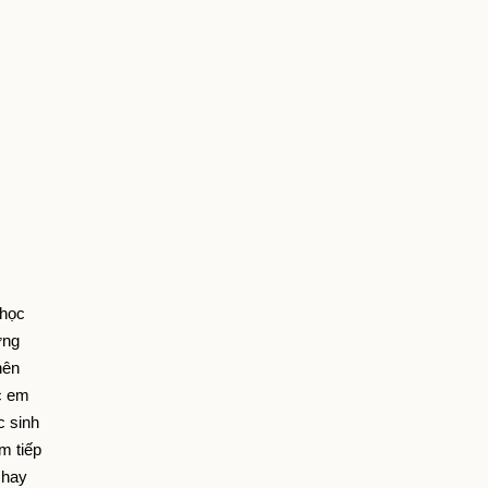
học 
ng 
ên 
 em 
 sinh 
 tiếp 
hay 