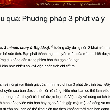
iệu quả: Phương pháp 3 phút và ý
he 3‐minute story & Big Idea). 
Ý tưởng xây dựng nên 2 khái niệm nà
ên bố súc tích. Bạn phải thành thục chuyên môn của mình – biết được
hững gì không cần trong phiên bản thu gọn của bạn. 
hó hơn nhiều so với việc phân tích chi tiết ra. 
 sẽ nói gì với thính giả của mình nếu chỉ có 3 phút để trình bày. Đây 
huyện của bạn được thể hiện rõ ràng. Nếu như bạn có thể làm việc 
 trong phần thuyết trình sẽ được loại bỏ. Việc này vô cùng có ích tr
h hình công việc của bạn hay bạn vô tình gặp mặt một cổ đông và m
g gì cần nói, bạn có thể ứng biến tùy theo khoảng thời gian bạn đang 