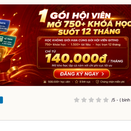
/5 - ( bìn