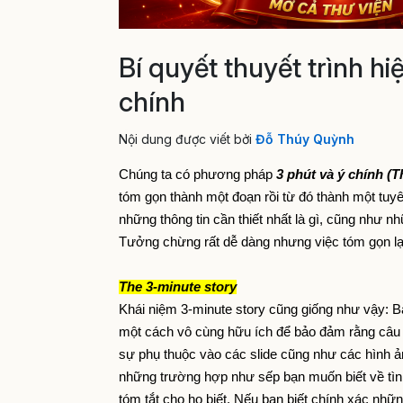
Bí quyết thuyết trình h
chính
Nội dung được viết bởi
Đỗ Thúy Quỳnh
Chúng ta có phương pháp
 3 phút và ý chính (T
tóm gọn thành một đoạn rồi từ đó thành một tuy
những thông tin cần thiết nhất là gì, cũng như n
Tưởng chừng rất dễ dàng nhưng việc tóm gọn lại k
The 3‐minute story
Khái niệm 3-minute story cũng giống như vậy: Bạn
một cách vô cùng hữu ích để bảo đảm rằng câu c
sự phụ thuộc vào các slide cũng như các hình ảnh
những trường hợp như sếp bạn muốn biết về tìn
tóm tắt cho họ biết. Nếu bạn biết chính xác nhữn