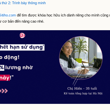
ả thứ 2: Trình bày thông minh
Gitiho.com
 để tìm được khóa học hữu ích dành riêng cho mình cũng 
ừ cơ bản đến nâng cao nhé.