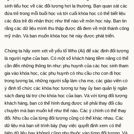
sinh tiểu học về các đối tượng hơi lạ thường. Bạn quan sát các 
đứa trẻ trong mỗi buổi học và tới cuối khóa học có thể biết liệu 
các đứa trẻ đó nhận thức như thế nào về môn học này. Bạn tin 
rằng các dữ liệu mình thu thập được đã đem về một thành công 
mỹ mãn. Và bạn muốn khóa học hè này được phát triển.
Chúng ta hãy xem xét về yếu tố Who (Ai) để xác định đối tượng 
là người nghe của bạn. Có một số khách hàng tiềm năng có thể 
cần đến những thông tin như: phụ huynh của các học sinh tham 
gia vào khóa học, các phụ huynh có nhu cầu cho con đi học 
trong tương lai, những người sắp làm cha mẹ, các giáo viên có 
ý định tổ chức các khóa học tương tự hay ủy ban quản lý ngân 
sách đang tài trợ cho khóa học của bạn. Và với từng đối tượng 
khách hàng, bạn có thể hình dung được sẽ phải thay đổi câu 
chuyện mà bạn muốn kể như thế nào. Các ý chính có thể thay 
đổi. Nhu cầu của từng đối tượng cũng có thể khác nhau. Các 
dữ liệu mà bạn sẽ trình bày (hay việc quyết định xem có thể 
hiện dữ liệu hay không) cũng phụ thuộc vào từng đối tượng. Và 