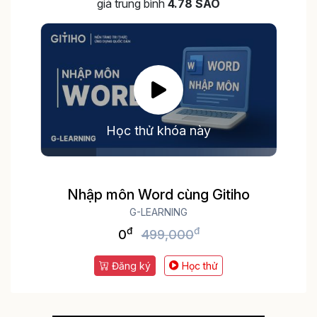
giá trung bình
4.78 SAO
Học thử khóa này
Nhập môn Word cùng Gitiho
G-LEARNING
đ
đ
0
499,000
Đăng ký
Học thử