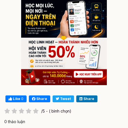
Like
0
Share
Tweet
Share
/5 - ( bình chọn)
0 thảo luận