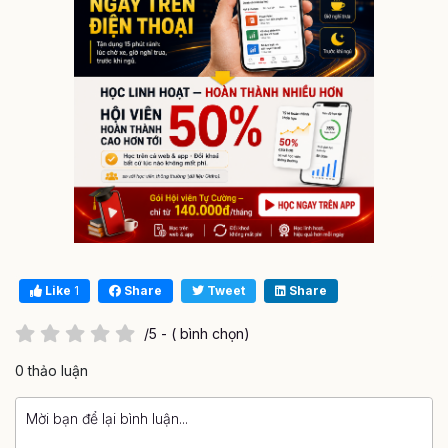
Like
1
Share
Tweet
Share
/5 - ( bình chọn)
0 thảo luận