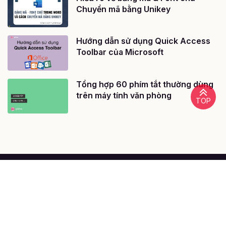
Chuyển mã bằng Unikey
Hướng dẫn sử dụng Quick Access
Toolbar của Microsoft
Tổng hợp 60 phím tắt thường dùng
trên máy tính văn phòng
TOP
@ 2020 - Bản quyền của Công ty cổ phần công nghệ giáo dục
Gitiho Việt Nam
Giấy chứng nhận Đăng ký doanh nghiệp số: 0109077145, cấp bởi
Sở kế hoạch và đầu tư TP. Hà Nội
Giấy phép mạng xã hội số: 588, cấp bởi Bộ thông tin và truyền
thông