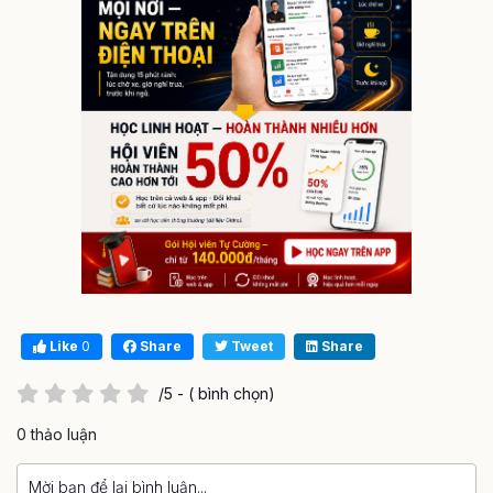
Like
0
Share
Tweet
Share
/5 - ( bình chọn)
0 thảo luận