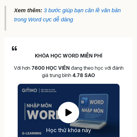
Xem thêm:
3 bước giúp bạn căn lề văn bản
trong Word cực dễ dàng
KHÓA HỌC WORD MIỄN PHÍ
Với hơn
7600 HỌC VIÊN
đang theo học với đánh
giá trung bình
4.78 SAO
Học thử khóa này