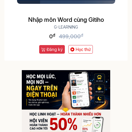
Nhập môn Word cùng Gitiho
G-LEARNING
đ
đ
0
499,000
Đăng ký
Học thử