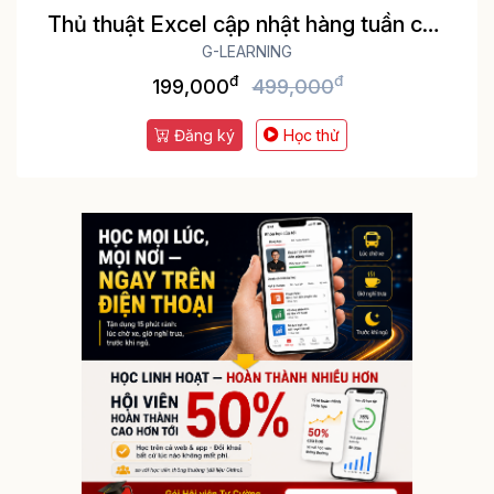
Thủ thuật Excel cập nhật hàng tuần cho
dân văn phòng
G-LEARNING
đ
đ
199,000
499,000
Đăng ký
Học thử