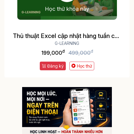
Học thử khóa này
Thủ thuật Excel cập nhật hàng tuần cho
dân văn phòng
G-LEARNING
đ
đ
199,000
499,000
Đăng ký
Học thử